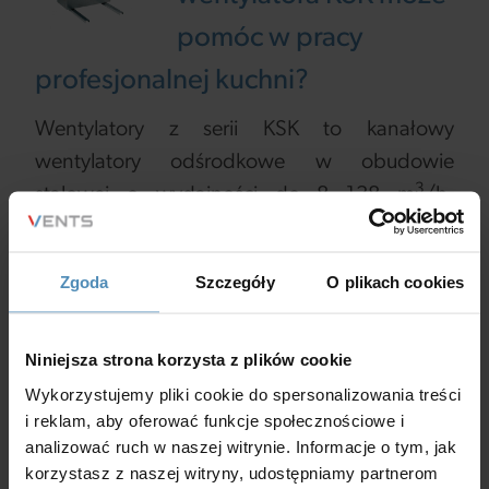
pomóc w pracy
profesjonalnej kuchni?
Wentylatory z serii KSK to kanałowy
wentylatory odśrodkowe w obudowie
3
stalowej o wydajności do 8 138 m
/h,
dedykowane szczególnie dla branży
gastronomicznej, szczególnie do
Zgoda
Szczegóły
O plikach cookies
pomieszczeń kuchennych i piekarniczych.
Czytaj więcej
Niniejsza strona korzysta z plików cookie
Wykorzystujemy pliki cookie do spersonalizowania treści
i reklam, aby oferować funkcje społecznościowe i
analizować ruch w naszej witrynie. Informacje o tym, jak
korzystasz z naszej witryny, udostępniamy partnerom