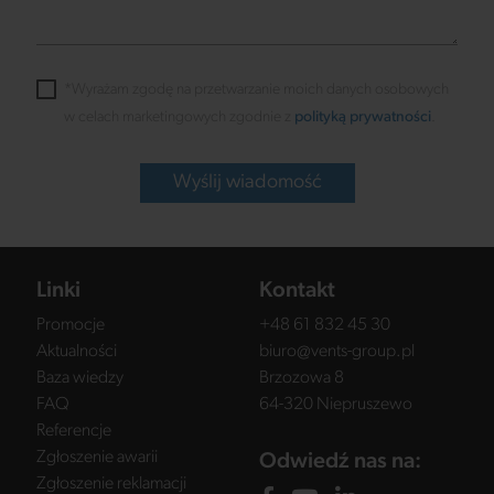
*Wyrażam zgodę na przetwarzanie moich danych osobowych
w celach marketingowych zgodnie z
polityką prywatności
.
Wyślij wiadomość
Linki
Kontakt
Promocje
+48 61 832 45 30
Aktualności
biuro@vents-group.pl
Baza wiedzy
Brzozowa 8
FAQ
64-320 Niepruszewo
Referencje
Zgłoszenie awarii
Odwiedź nas na:
Zgłoszenie reklamacji