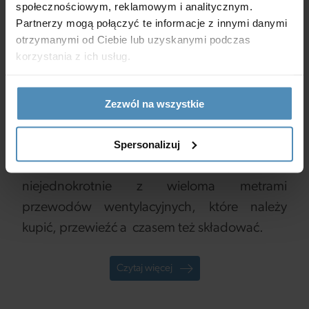
społecznościowym, reklamowym i analitycznym.
Składane kanały
Partnerzy mogą połączyć te informacje z innymi danymi
wentylacyjne VENTIKA
otrzymanymi od Ciebie lub uzyskanymi podczas
korzystania z ich usług.
PRESS pomogą
zaoszczędzić miejsce i pieniądze
Zezwól na wszystkie
Wykonanie prawidłowej wentylacji w domu
Spersonalizuj
jednorodzinnym, czy też w innym obiekcie
użyteczności publicznej wiąże się
niejednokrotnie z wieloma metrami
przewodów wentylacyjnych, które należy
kupić, przewieźć a czasem też składować.
Czytaj więcej