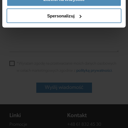
Spersonalizuj
*Wyrażam zgodę na przetwarzanie moich danych osobowych
w celach marketingowych zgodnie z
polityką prywatności
.
Wyślij wiadomość
Linki
Kontakt
Promocje
+48 61 832 45 30