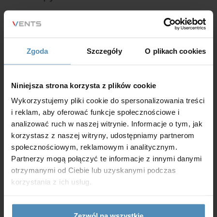
Jeśli masz jakiekolwiek pytania, uwagi lub sugestie,
chętnie Ci pomożemy. Wypełnij poniższy formularz
kontaktowy, a postaramy się odpowiedzieć na Twoją
Zgoda
Szczegóły
O plikach cookies
wiadomość jak najszybciej.
Niniejsza strona korzysta z plików cookie
+48 61 832 45 30
Wykorzystujemy pliki cookie do spersonalizowania treści
biuro@vents-group.pl
i reklam, aby oferować funkcje społecznościowe i
analizować ruch w naszej witrynie. Informacje o tym, jak
korzystasz z naszej witryny, udostępniamy partnerom
społecznościowym, reklamowym i analitycznym.
Partnerzy mogą połączyć te informacje z innymi danymi
otrzymanymi od Ciebie lub uzyskanymi podczas
korzystania z ich usług.
Zezwól na wszystkie