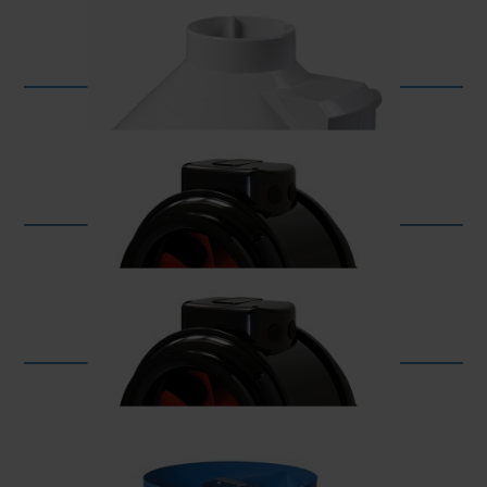
TT (wentylator jednofazowy)
VK
BOOST
BOOST EC