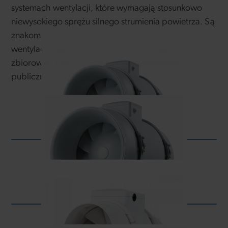
systemach wentylacji, które wymagają stosunkowo
niewysokiego sprężu silnego strumienia powietrza. Są
znakomitym rozwiązaniem do instalacji
wentylacyjnych budynków indywidualnych,
zbiorowego zamieszkania oraz użyteczności
publicznej.
TT PRO
TT PRO EC