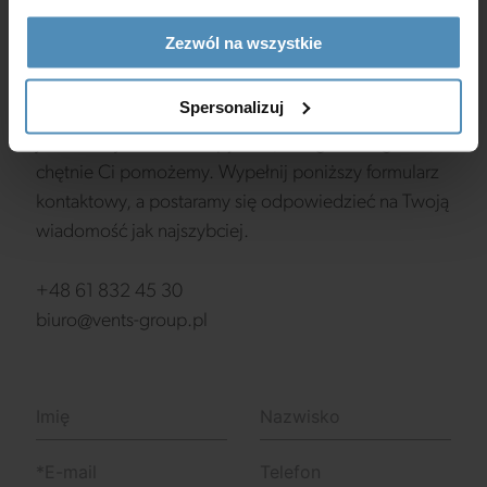
Zezwól na wszystkie
Masz pytania?
Spersonalizuj
Jeśli masz jakiekolwiek pytania, uwagi lub sugestie,
chętnie Ci pomożemy. Wypełnij poniższy formularz
kontaktowy, a postaramy się odpowiedzieć na Twoją
wiadomość jak najszybciej.
+48 61 832 45 30
biuro@vents-group.pl