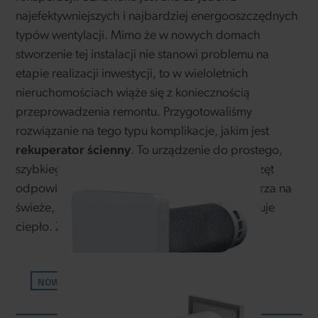
najefektywniejszych i najbardziej energooszczędnych
typów wentylacji. Mimo że w nowych domach
stworzenie tej instalacji nie stanowi problemu na
etapie realizacji inwestycji, to w wieloletnich
nieruchomościach wiąże się z koniecznością
przeprowadzenia remontu. Przygotowaliśmy
rozwiązanie na tego typu komplikacje, jakim jest
rekuperator ścienny
. To urządzenie do prostego,
szybkiego montażu w dowolnym wnętrzu. Sprzęt
odpowiada za stałą wymianę zużytego powietrza na
świeże, a jednocześnie w tym procesie odzyskuje
ciepło. Zapraszamy do poznania szczegółów!
Freshpoint
NOWOŚĆ