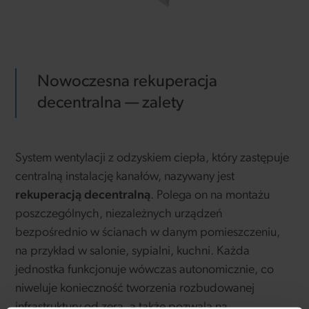
Nowoczesna rekuperacja
decentralna — zalety
System wentylacji z odzyskiem ciepła, który zastępuje
centralną instalację kanałów, nazywany jest
rekuperacją decentralną
. Polega on na montażu
poszczególnych, niezależnych urządzeń
bezpośrednio w ścianach w danym pomieszczeniu,
na przykład w salonie, sypialni, kuchni. Każda
jednostka funkcjonuje wówczas autonomicznie, co
niweluje konieczność tworzenia rozbudowanej
infrastruktury od zera, a także pozwala na