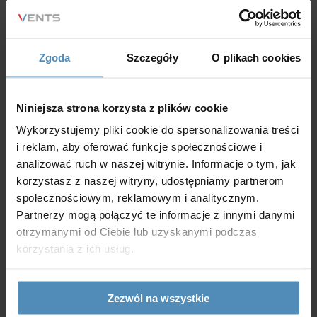
indywidualne kontrolowanie pracy wentylacji w
każdym pomieszczeniu.
Rekuperacja decentralna
stanowi zatem rozwiązanie funkcjonalne, ale też
Zgoda
Szczegóły
O plikach cookies
korzystne cenowo, ponieważ koszt montażu jednego,
dwóch lub nawet trzech urządzeń zwykle jest niższy
Niniejsza strona korzysta z plików cookie
niż wykonywanie całej instalacji centralnej.
Wykorzystujemy pliki cookie do spersonalizowania treści
i reklam, aby oferować funkcje społecznościowe i
analizować ruch w naszej witrynie. Informacje o tym, jak
korzystasz z naszej witryny, udostępniamy partnerom
Jak dokładnie działa rekuperator
społecznościowym, reklamowym i analitycznym.
ścienny?
Partnerzy mogą połączyć te informacje z innymi danymi
otrzymanymi od Ciebie lub uzyskanymi podczas
korzystania z ich usług.
Zasada funkcjonowania
rekuperatora ściennego
niczym nie różni się od działania klasycznej wentylacji
Zezwól na wszystkie
z odzyskiem ciepła. Urządzenie pracuje w cyklach