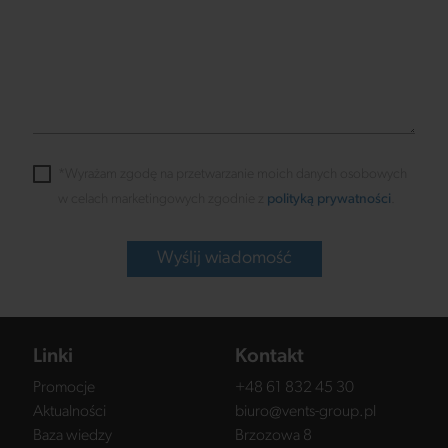
*Wyrażam zgodę na przetwarzanie moich danych osobowych
w celach marketingowych zgodnie z
polityką prywatności
.
Wyślij wiadomość
Linki
Kontakt
Promocje
+48 61 832 45 30
Aktualności
biuro@vents-group.pl
Baza wiedzy
Brzozowa 8