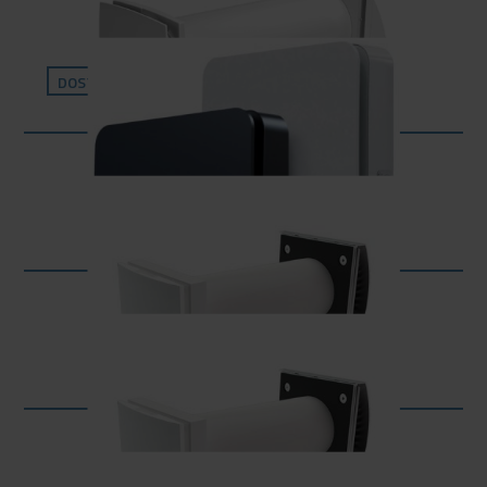
Vents Solo 35 / 50 / 60
DOSTĘPNE WKRÓTCE
Vento inHome Wi-Fi
Vento Expert Duo A30-1 S10 W v.2
Vento Expert A50-1 S10 W v.2