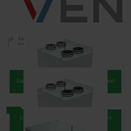
Centrale wentylacyjne z odzyskiem
ciepła dla domów jednorodzinnych
Centrala z wymiennikiem przeciwprądowym VUT
Centrala z wymiennikiem przeciwprądowym z
membraną entalpiczną VUE