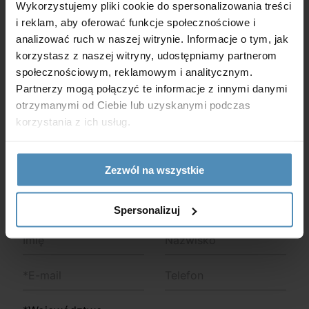
Wykorzystujemy pliki cookie do spersonalizowania treści
i reklam, aby oferować funkcje społecznościowe i
Masz pytania?
analizować ruch w naszej witrynie. Informacje o tym, jak
korzystasz z naszej witryny, udostępniamy partnerom
Jeśli masz jakiekolwiek pytania, uwagi lub sugestie,
społecznościowym, reklamowym i analitycznym.
chętnie Ci pomożemy. Wypełnij poniższy formularz
Partnerzy mogą połączyć te informacje z innymi danymi
kontaktowy, a postaramy się odpowiedzieć na Twoją
otrzymanymi od Ciebie lub uzyskanymi podczas
korzystania z ich usług.
wiadomość jak najszybciej.
+48 61 832 45 30
Zezwól na wszystkie
biuro@vents-group.pl
Spersonalizuj