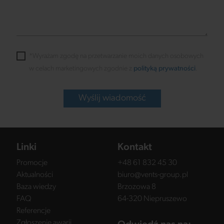
*Wyrażam zgodę na przetwarzanie moich danych osobowych
w celach marketingowych zgodnie z
polityką prywatności
.
Wyślij wiadomość
Linki
Kontakt
Promocje
+48 61 832 45 30
Aktualności
biuro@vents-group.pl
Baza wiedzy
Brzozowa 8
FAQ
64-320 Niepruszewo
Referencje
Zgłoszenie awarii