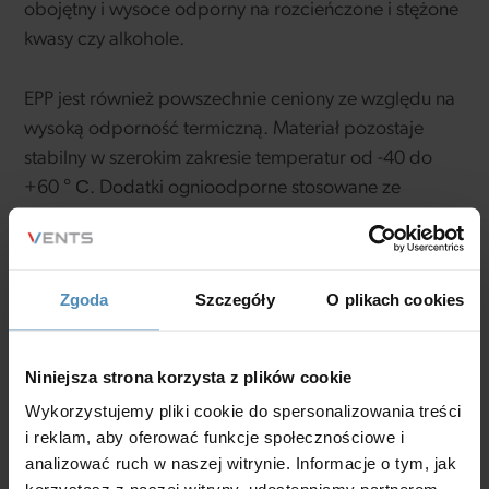
obojętny i wysoce odporny na rozcieńczone i stężone
kwasy czy alkohole.
EPP jest również powszechnie ceniony ze względu na
wysoką odporność termiczną. Materiał pozostaje
stabilny w szerokim zakresie temperatur od -40 do
+60 ° С. Dodatki ognioodporne stosowane ze
środkami rozszerzającymi zapewniają niski stopień
palności i doskonałą odporność na promieniowanie
UV.
Zgoda
Szczegóły
O plikach cookies
Spalanie polipropylenu nie jest związane
z uwalnianiem toksycznych gazów. Zachowuje
Niniejsza strona korzysta z plików cookie
właściwości mechaniczne nawet przy podwyższonej
Wykorzystujemy pliki cookie do spersonalizowania treści
wilgotności, a jego wodoodporność pozwoliła na
i reklam, aby oferować funkcje społecznościowe i
szerokie zastosowanie w przemyśle stoczniowym.
analizować ruch w naszej witrynie. Informacje o tym, jak
Ponieważ zamknięte komórki spienionego propylenu