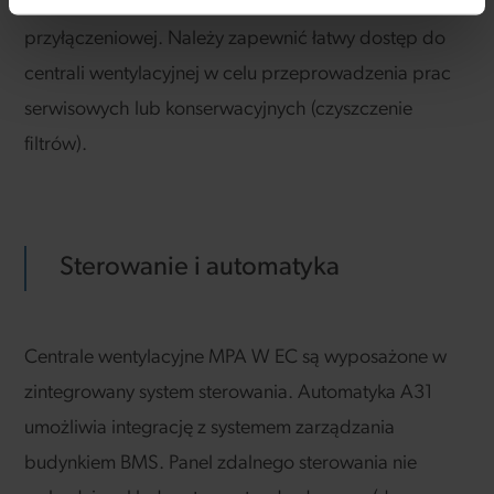
pomocą listwy zaciskowej znajdującej się w puszce
przyłączeniowej. Należy zapewnić łatwy dostęp do
centrali wentylacyjnej w celu przeprowadzenia prac
serwisowych lub konserwacyjnych (czyszczenie
filtrów).
Sterowanie i automatyka
Centrale wentylacyjne MPA W EC są wyposażone w
zintegrowany system sterowania. Automatyka A31
umożliwia integrację z systemem zarządzania
budynkiem BMS. Panel zdalnego sterowania nie