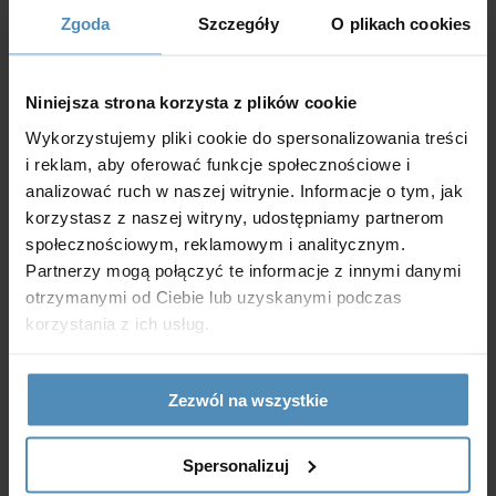
wysokowydajnymi silnikami EC z wirnikiem
Zgoda
Szczegóły
O plikach cookies
zewnętrznym.
Niniejsza strona korzysta z plików cookie
Wykorzystujemy pliki cookie do spersonalizowania treści
Montaż
i reklam, aby oferować funkcje społecznościowe i
analizować ruch w naszej witrynie. Informacje o tym, jak
korzystasz z naszej witryny, udostępniamy partnerom
społecznościowym, reklamowym i analitycznym.
Centrala jest przeznaczona do montażu
Partnerzy mogą połączyć te informacje z innymi danymi
podłogowego, podwieszanego lub ściennego za
otrzymanymi od Ciebie lub uzyskanymi podczas
pomocą wsporników. Urządzenie może być
korzystania z ich usług.
montowane w przestrzeniach technicznych lub
głównych pomieszczeniach użytkowych (nad sufitem
Zezwól na wszystkie
podwieszanym, we wnęce lub na powierzchni).
Wszystkie połączenia elektryczne wykonuje się za
Spersonalizuj