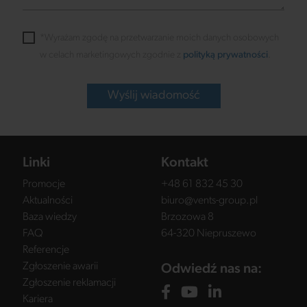
*Wyrażam zgodę na przetwarzanie moich danych osobowych
w celach marketingowych zgodnie z
polityką prywatności
.
Wyślij wiadomość
Linki
Kontakt
Promocje
+48 61 832 45 30
Aktualności
biuro@vents-group.pl
Baza wiedzy
Brzozowa 8
FAQ
64-320 Niepruszewo
Referencje
Zgłoszenie awarii
Odwiedź nas na:
Zgłoszenie reklamacji
Kariera