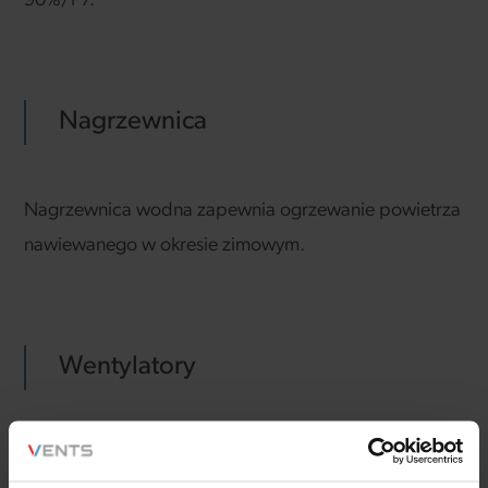
90%/F7.
Nagrzewnica
Nagrzewnica wodna zapewnia ogrzewanie powietrza
nawiewanego w okresie zimowym.
Wentylatory
Centrale są wyposażone w wentylatory odśrodkowe z