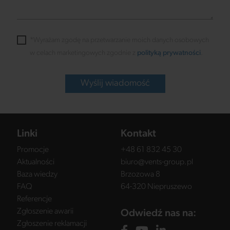
*Wyrażam zgodę na przetwarzanie moich danych osobowych
w celach marketingowych zgodnie z
polityką prywatności
.
Wyślij wiadomość
Linki
Kontakt
Promocje
+48 61 832 45 30
Aktualności
biuro@vents-group.pl
Baza wiedzy
Brzozowa 8
FAQ
64-320 Niepruszewo
Referencje
Zgłoszenie awarii
Odwiedź nas na:
Zgłoszenie reklamacji