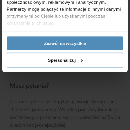
społecznościowym, reklamowym i analitycznym.
konieczne jest uwzględnienie kierunku strumienia
Partnerzy mogą połączyć te informacje z innymi danymi
otrzymanymi od Ciebie lub uzyskanymi podczas
powietrza.
korzystania z ich usług.
Zezwól na wszystkie
Spersonalizuj
Masz pytania?
Jeśli masz jakiekolwiek pytania, uwagi lub sugestie,
chętnie Ci pomożemy. Wypełnij poniższy formularz
kontaktowy, a postaramy się odpowiedzieć na Twoją
wiadomość jak najszybciej.