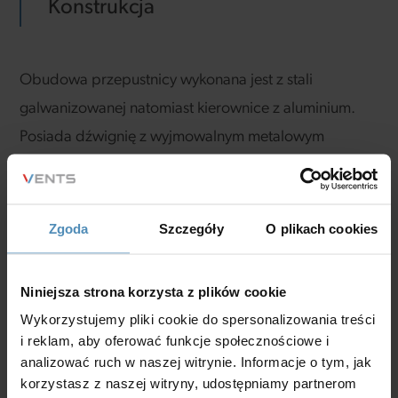
Konstrukcja
Obudowa przepustnicy wykonana jest z stali
galwanizowanej natomiast kierownice z aluminium.
Posiada dźwignię z wyjmowalnym metalowym
uchwytem i zaciskiem mocującym.
Zgoda
Szczegóły
O plikach cookies
Montaż
Niniejsza strona korzysta z plików cookie
Wykorzystujemy pliki cookie do spersonalizowania treści
Konstrukcja przepustnicy pozwala umieścić ją w
i reklam, aby oferować funkcje społecznościowe i
analizować ruch w naszej witrynie. Informacje o tym, jak
prostokątnych przewodach wentylacyjnych. Przy
korzystasz z naszej witryny, udostępniamy partnerom
rozmieszczeniu przepustnicy w systemie wentylacji