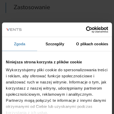
Zastosowanie
Do rozprowadzania powietrza do kanałów
elastycznych Ø75 mm w systemach wentylacji
Zgoda
Szczegóły
O plikach cookies
nawiewnej i wywiewnej pomieszczeń.
Niniejsza strona korzysta z plików cookie
Wykorzystujemy pliki cookie do spersonalizowania treści
Charakterystyka
i reklam, aby oferować funkcje społecznościowe i
analizować ruch w naszej witrynie. Informacje o tym, jak
korzystasz z naszej witryny, udostępniamy partnerom
polipropylen (PP) z elastomerem termoplastycznym
społecznościowym, reklamowym i analitycznym.
Partnerzy mogą połączyć te informacje z innymi danymi
(SEBS),
otrzymanymi od Ciebie lub uzyskanymi podczas
temperatura pracy: od -20 do +60°С
korzystania z ich usług.