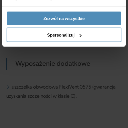
wymiary przyłączeniowe: 12xØ75 mm oraz
Ø160/200 mm,
Zezwól na wszystkie
w zestawie uchwyty do mocowania kanałów
FlexiVent 03.
Spersonalizuj
Wyposażenie dodatkowe
uszczelka obwodowa FlexiVent 0575 (gwarancja
uzyskania szczelności w klasie C).