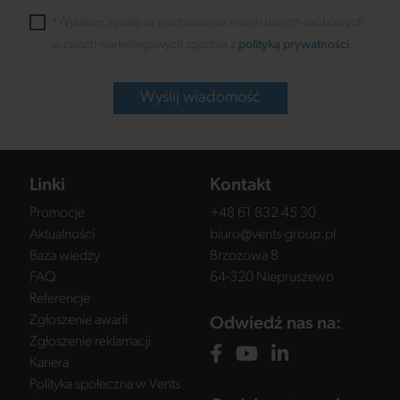
*Wyrażam zgodę na przetwarzanie moich danych osobowych
w celach marketingowych zgodnie z
polityką prywatności
.
Wyślij wiadomość
Linki
Kontakt
Promocje
+48 61 832 45 30
Aktualności
biuro@vents-group.pl
Baza wiedzy
Brzozowa 8
FAQ
64-320 Niepruszewo
Referencje
Zgłoszenie awarii
Odwiedź nas na:
Zgłoszenie reklamacji
Kariera
Polityka społeczna w Vents