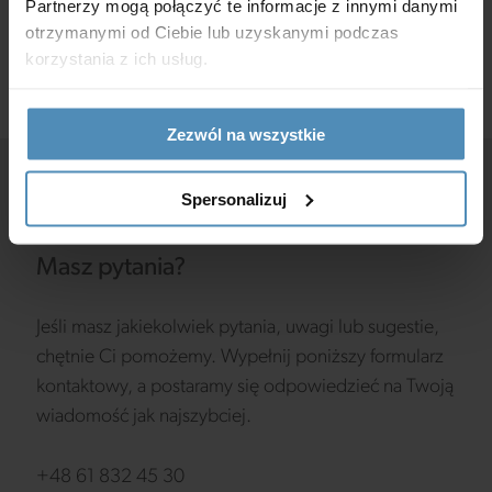
Partnerzy mogą połączyć te informacje z innymi danymi
temperatura pracy: od -20 do +60°С.
otrzymanymi od Ciebie lub uzyskanymi podczas
korzystania z ich usług.
Zezwól na wszystkie
Spersonalizuj
Masz pytania?
Jeśli masz jakiekolwiek pytania, uwagi lub sugestie,
chętnie Ci pomożemy. Wypełnij poniższy formularz
kontaktowy, a postaramy się odpowiedzieć na Twoją
wiadomość jak najszybciej.
+48 61 832 45 30