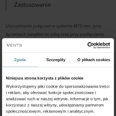
Zastosowanie
Uszczelnianie połączeń w systemie Ø75 mm, przy
łączeniach kanałów ze sobą oraz przy podłączaniu
kanałów wentylacyjnych do rozdzielaczy i skrzynek
rozprężnych.
Zgoda
Szczegóły
O plikach cookies
Niniejsza strona korzysta z plików cookie
Charakterystyka
Wykorzystujemy pliki cookie do spersonalizowania treści
i reklam, aby oferować funkcje społecznościowe i
analizować ruch w naszej witrynie. Informacje o tym, jak
kauczuk,
korzystasz z naszej witryny, udostępniamy partnerom
gwarantuje wysoką szczelność systemu (klasa C),
społecznościowym, reklamowym i analitycznym.