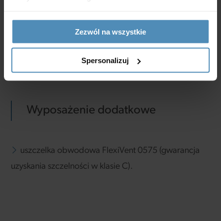
wymiary przyłączeniowe: 8xØ75 mm oraz
Ø160/200 mm,
Zezwól na wszystkie
w zestawie uchwyty do mocowania kanałów
FlexiVent 03.
Spersonalizuj
Wyposażenie dodatkowe
uszczelka obwodowa FlexiVent 0575 (gwarancja
uzyskania szczelności w klasie C).