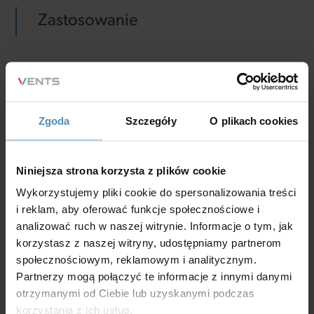
Zastosowanie
Do rozprowadzania powietrza do kanałów
elastycznych Ø75 mm w systemach wentylacji
Zgoda
Szczegóły
O plikach cookies
nawiewnej i wywiewnej pomieszczeń.
Niniejsza strona korzysta z plików cookie
Wykorzystujemy pliki cookie do spersonalizowania treści
Charakterystyka
i reklam, aby oferować funkcje społecznościowe i
analizować ruch w naszej witrynie. Informacje o tym, jak
korzystasz z naszej witryny, udostępniamy partnerom
polipropylen (PP) z elastomerem termoplastycznym
społecznościowym, reklamowym i analitycznym.
Partnerzy mogą połączyć te informacje z innymi danymi
(SEBS),
otrzymanymi od Ciebie lub uzyskanymi podczas
temperatura pracy: od -20 do +60°С
korzystania z ich usług.