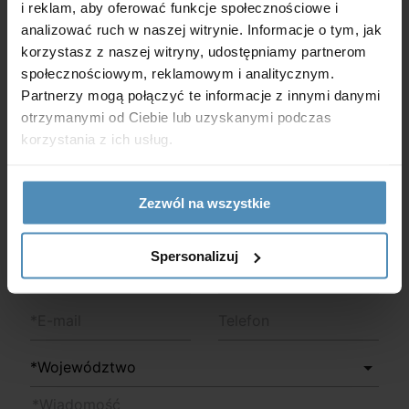
i reklam, aby oferować funkcje społecznościowe i
analizować ruch w naszej witrynie. Informacje o tym, jak
Jeśli masz jakiekolwiek pytania, uwagi lub sugestie,
korzystasz z naszej witryny, udostępniamy partnerom
chętnie Ci pomożemy. Wypełnij poniższy formularz
społecznościowym, reklamowym i analitycznym.
kontaktowy, a postaramy się odpowiedzieć na Twoją
Partnerzy mogą połączyć te informacje z innymi danymi
otrzymanymi od Ciebie lub uzyskanymi podczas
wiadomość jak najszybciej.
korzystania z ich usług.
+48 61 832 45 30
biuro@vents-group.pl
Zezwól na wszystkie
Spersonalizuj