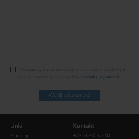
*Wyrażam zgodę na przetwarzanie moich danych osobowych
w celach marketingowych zgodnie z
polityką prywatności
.
Wyślij wiadomość
Linki
Kontakt
Promocje
+48 61 832 45 30