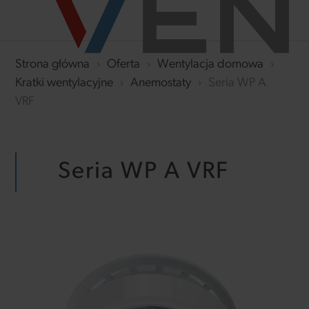
Strona główna
›
Oferta
›
Wentylacja domowa
›
Kratki wentylacyjne
›
Anemostaty
›
Seria WP A
VRF
Seria WP A VRF