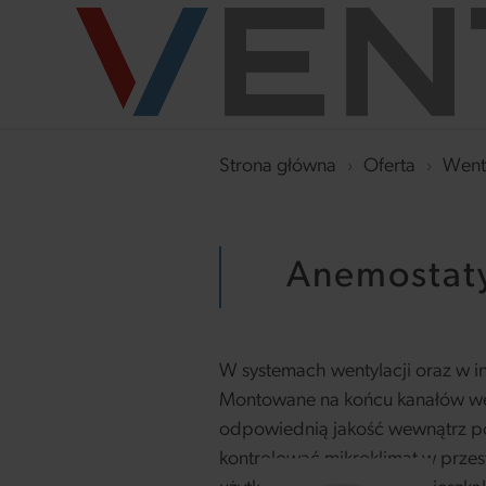
Strona główna
›
Oferta
›
Went
Anemostat
W systemach wentylacji oraz w in
Montowane na końcu kanałów wen
odpowiednią jakość wewnątrz p
kontrolować mikroklimat w przes