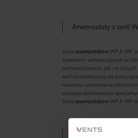
Anemostaty z serii 
Seria
anemostatów
WP A VRF, k
systemach wentylacyjnych w róż
jednorodzinnych, jak i w dużych
serii charakteryzują się precyzy
nawiewu i wywiewu w zależności 
wymaga zastosowania specjalnyc
Seria
anemostatów
WP A VRF do
Vents — anemostaty