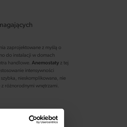
ymagających
ia zaprojektowane z myślą o
o do instalacji w domach
entra handlowe.
Anemostaty
z tej
ostosowanie intensywności
 szybka, nieskomplikowana, nie
 z różnorodnymi wnętrzami.