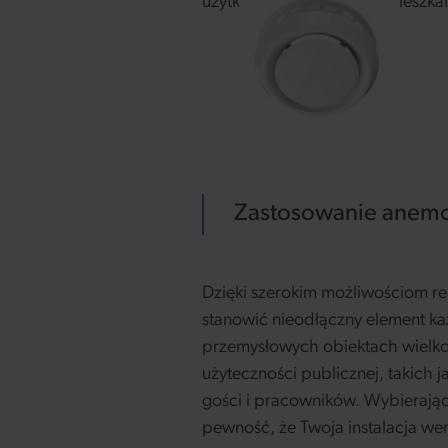
użytkowników obiektów mieszkal
Seria WP A VRF
Zastosowanie anemo
Dzięki szerokim możliwościom reg
stanowić nieodłączny element k
przemysłowych obiektach wielko
użyteczności publicznej, takich 
gości i pracowników. Wybierają
pewność, że Twoja instalacja wen