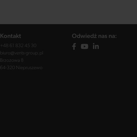
Kontakt
Odwiedź nas na:
+48 61 832 45 30
biuro@vents-group.pl
Brzozowa 8
64-320 Niepruszewo