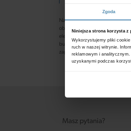
Zgoda
Nasza oferta obejmuje kompleks
obiektów komercyjnych. Jako pr
Niniejsza strona korzysta z
elementów (m.in. wentylatory pr
Wykorzystujemy pliki cookie 
budowlanymi czy instalatorami,
ruch w naszej witrynie. Inf
zapoznania się ze wszystkimi d
reklamowym i analitycznym. 
uzyskanymi podczas korzysta
Masz pytania?