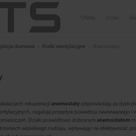
Oferta
O nas
Do
ylacja domowa
›
Kratki wentylacyjne
›
Anemostaty
y
stalacjach rekuperacji
anemostaty
odpowiadają za dystryb
tylacyjnych, regulują przepływ powietrza nawiewanego i 
omieszczeń. Dzięki prawidłowo dobranym
anemostatom
mo
trzeniach wszelkiego rodzaju, wpływając na efektywność pra