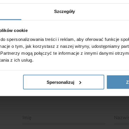
Szczegóły
owe rozwiązania — od małych kratek wentylacyjnych po za
oducent proponujemy nie tylko
anemostaty
, ale również bo
 plików cookie
ofesjonalne, systemy wentylacyjne i rekuperacyjne). Współp
do spersonalizowania treści i reklam, aby oferować funkcje sp
 jak i osobami prywatnymi budującymi domy. Zainteresowan
ormacje o tym, jak korzystasz z naszej witryny, udostępniamy p
ostępnymi modelami
anemostatów
oraz innych produktów.
Partnerzy mogą połączyć te informacje z innymi danymi otrzym
nia z ich usług.
Spersonalizuj
Z