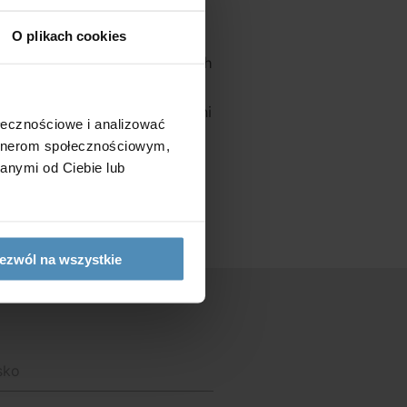
O plikach cookies
awansowane centrale do dużych
gaty asortyment innych
racujemy zarówno z hurtowniami
ołecznościowe i analizować
ych Klientów zachęcamy do
artnerom społecznościowym,
anymi od Ciebie lub
ezwól na wszystkie