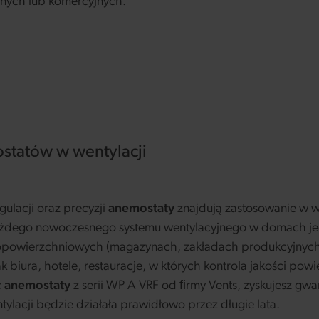
nych lub komercyjnych.
statów w wentylacji
ulacji oraz precyzji
anemostaty
znajdują zastosowanie w 
ażdego nowoczesnego systemu wentylacyjnego w domach je
powierzchniowych (magazynach, zakładach produkcyjnych, 
jak biura, hotele, restauracje, w których kontrola jakości p
c
anemostaty
z serii WP A VRF od ﬁrmy Vents, zyskujesz gwar
tylacji będzie działała prawidłowo przez długie lata.