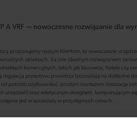
WP A VRF — nowoczesne rozwiązanie dla w
tórą proponujemy naszym Klientom, to nowoczesne urządzen
norodnych obiektach. Są one idealnym rozwiązaniem zarówn
 obiektach komercyjnych, takich jak biurowce, hotele czy c
jną regulacją przepływu powietrza (pozwalają na dokładne d
od potrzeb użytkownika), prostym montażem (instalacja jest
h urządzeń) oraz estetycznym designem, komponującym się
stępna jest w sprzedaży w przystępnych cenach.
 do różnorodnych obiektów