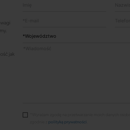
 uwagi
emy.
ość jak
*Wyrażam zgodę na przetwarzanie moich danych osob
zgodnie z
polityką prywatności
.