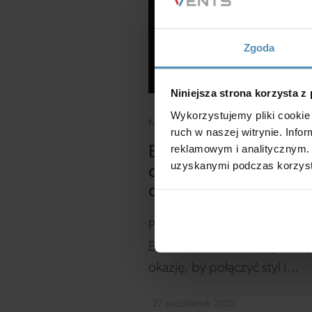
Zgoda
Niniejsza strona korzysta z
Wykorzystujemy pliki cookie 
NOWOŚCI I PROMOCJE
ruch w naszej witrynie. Inf
reklamowym i analitycznym. 
BLACK MONTH: więc
uzyskanymi podczas korzysta
czerni = więcej
oszczędności
Przez cały listopad świętuje
BLACK MONTH - wyjątkową
okazję, by połączyć styl i
technologię w najlepszym
27 październik 2025
wydaniu. Kup minimum 2