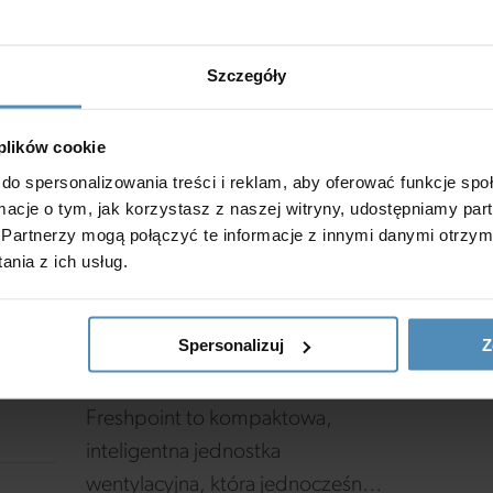
Szczegóły
 plików cookie
do spersonalizowania treści i reklam, aby oferować funkcje sp
NOWOŚCI I PROMOCJE
ormacje o tym, jak korzystasz z naszej witryny, udostępniamy p
Partnerzy mogą połączyć te informacje z innymi danymi otrzym
ej
Freshpoint –
nia z ich usług.
nowoczesna wentylacja
z odzyskiem ciepła.
NOWOŚĆ w ofercie
Spersonalizuj
Z
my
VENTS
Freshpoint to kompaktowa,
inteligentna jednostka
wentylacyjna, która jednocześnie