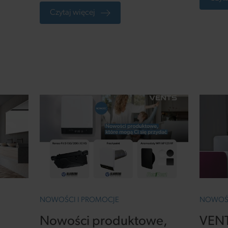
rki
czarne wersje modeli ZEN i
wnętrz
Czytaj więcej
MODERN.
k,
zeń
NOWOŚCI I PROMOCJE
NOWOŚC
Nowości produktowe,
VENT