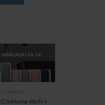
arskiej i budowlanej.
I I PROMOCJE
O InHome Wi-Fi +