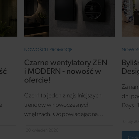
NOWOŚCI I PROMOCJE
NOWOŚC
Czarne wentylatory ZEN
Byli
ść
i MODERN - nowość w
Desi
ofercie!
Za nam
Czerń to jeden z najsilniejszych
dni po
e
trendów w nowoczesnych
Days. 
wnętrzach. Odpowiadając na
jak co
6 luty 2
znaj
potrzeby rynku, rozszerzamy
archit
20 kwiecień 2026
ofertę wentylatorów osiowych o
przeds
Czyta