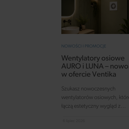
NOWOŚCI I PROMOCJE
Wentylatory osiowe
AURO i LUNA – nowo
w ofercie Ventika
Szukasz nowoczesnych
wentylatorów osiowych, któr
łączą estetyczny wygląd z
niezawodnym działaniem? Po
6 lipiec 2026
AURO i LUNA – nową serię