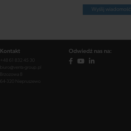
Wyślij wiadomoś
Kontakt
Odwiedź nas na:
+48 61 832 45 30
biuro@vents-group.pl
Brzozowa 8
64-320 Niepruszewo