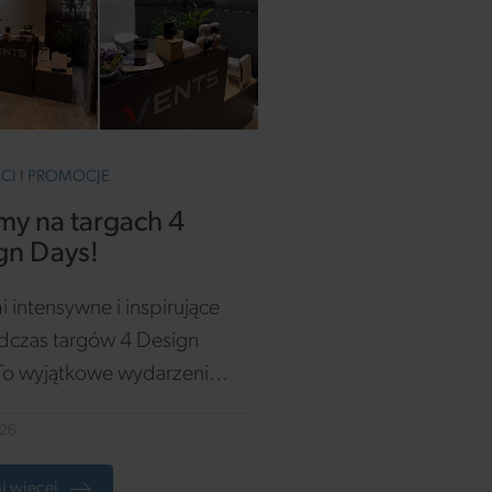
I I PROMOCJE
śmy na targach 4
gn Days!
i intensywne i inspirujące
dczas targów 4 Design
To wyjątkowe wydarzenie
 roku zgromadziło
026
ektów, projektantów oraz
tawicieli branży
j więcej