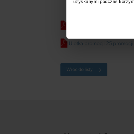
uzyskanymi podczas korzysta
Regulamin promocji 25 promo
Ulotka promocji 25 promocji 
Wróc do listy