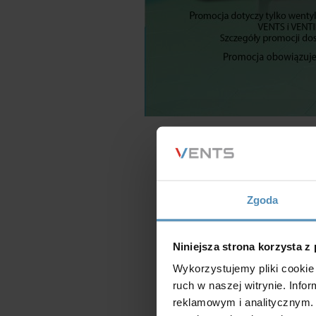
Zgoda
Niniejsza strona korzysta z
Wykorzystujemy pliki cookie 
Zobacz went
ruch w naszej witrynie. Inf
reklamowym i analitycznym. 
Zobacz went