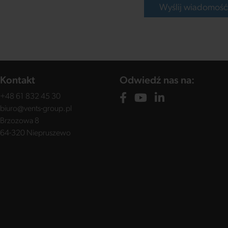
Wyślij wiadomoś
Kontakt
Odwiedź nas na:
+48 61 832 45 30
biuro@vents-group.pl
Brzozowa 8
64-320 Niepruszewo