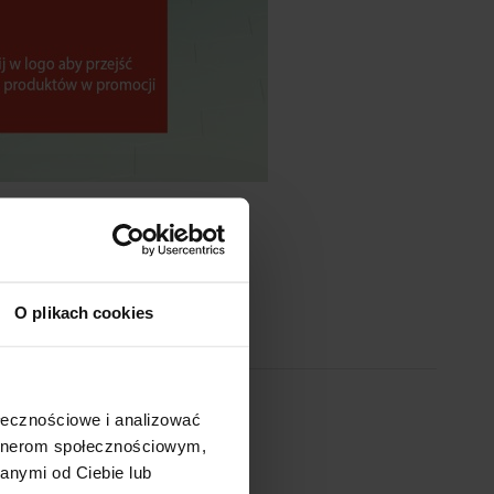
O plikach cookies
ołecznościowe i analizować
artnerom społecznościowym,
cz wentylatory osiowe Ventika
anymi od Ciebie lub