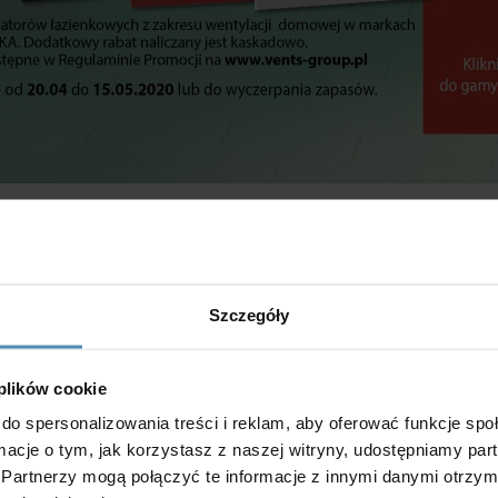
Produkty w promocji:
Szczegóły
 plików cookie
do spersonalizowania treści i reklam, aby oferować funkcje sp
ylatory osiowe ciche Vents
ormacje o tym, jak korzystasz z naszej witryny, udostępniamy p
Zoba
Partnerzy mogą połączyć te informacje z innymi danymi otrzym
ylatory osiowe Vents