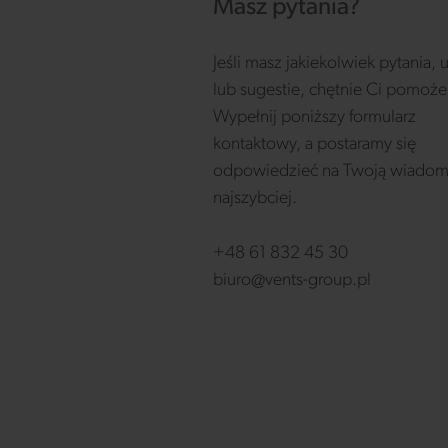
Masz pytania?
Jeśli masz jakiekolwiek pytania,
lub sugestie, chętnie Ci pomoż
Wypełnij poniższy formularz
kontaktowy, a postaramy się
odpowiedzieć na Twoją wiadom
najszybciej.
+48 61 832 45 30
biuro@vents-group.pl