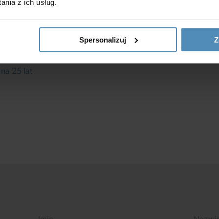
nia z ich usług.
Spersonalizuj
Z
cji na 25 lat
na 25 lat