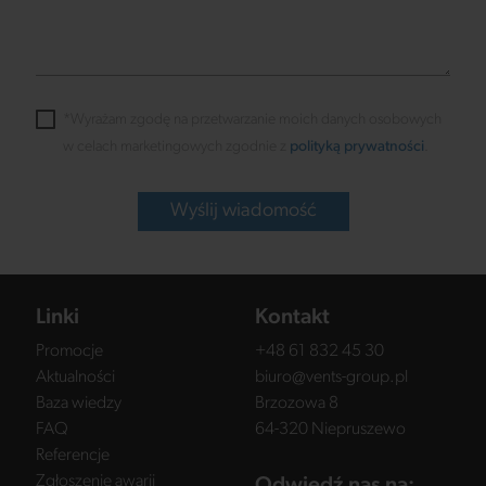
*Wyrażam zgodę na przetwarzanie moich danych osobowych
w celach marketingowych zgodnie z
polityką prywatności
.
Wyślij wiadomość
Linki
Kontakt
Promocje
+48 61 832 45 30
Aktualności
biuro@vents-group.pl
Baza wiedzy
Brzozowa 8
FAQ
64-320 Niepruszewo
Referencje
Zgłoszenie awarii