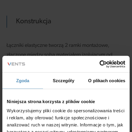
Konstrukcja
Łączniki elastyczne tworzą 2 ramki montażowe,
złączone między sobą materiałem izolującym od
drgań. Łączników nie wolno wykorzystywać jako
konstrukcje nośno - transportowe.
Zgoda
Szczegóły
O plikach cookies
Niniejsza strona korzysta z plików cookie
Montaż
Wykorzystujemy pliki cookie do spersonalizowania treści
i reklam, aby oferować funkcje społecznościowe i
analizować ruch w naszej witrynie. Informacje o tym, jak
Montaż elastycznych łączników do systemu
korzystasz z naszej witryny, udostępniamy partnerom