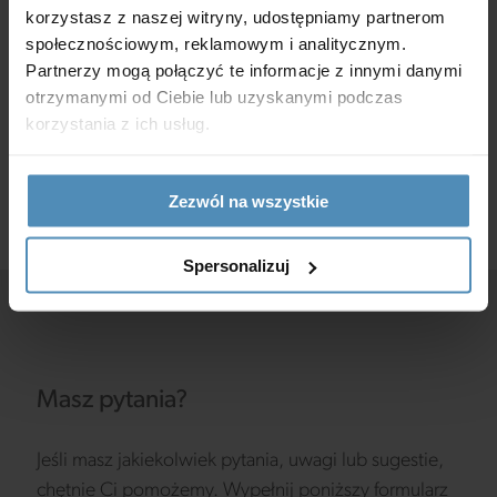
korzystasz z naszej witryny, udostępniamy partnerom
mo-cujący wyposażony w otwory montażowe.
społecznościowym, reklamowym i analitycznym.
Mocowanie odbywa się za pomocą śrub. Zawór jest
Partnerzy mogą połączyć te informacje z innymi danymi
otrzymanymi od Ciebie lub uzyskanymi podczas
przeznaczony tylko do instalacji pionowej (bez
korzystania z ich usług.
sprężyn otwierających).
Zezwól na wszystkie
Spersonalizuj
Masz pytania?
Jeśli masz jakiekolwiek pytania, uwagi lub sugestie,
chętnie Ci pomożemy. Wypełnij poniższy formularz