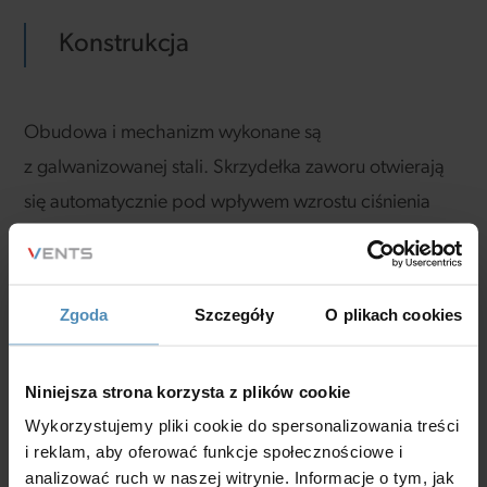
Konstrukcja
Obudowa i mechanizm wykonane są
z galwanizowanej stali. Skrzydełka zaworu otwierają
się automatycznie pod wpływem wzrostu ciśnienia
wytworzonego przez wentylator. Mechanizm działa
grawitacyjnie.
Zgoda
Szczegóły
O plikach cookies
Montaż
Niniejsza strona korzysta z plików cookie
Wykorzystujemy pliki cookie do spersonalizowania treści
i reklam, aby oferować funkcje społecznościowe i
analizować ruch w naszej witrynie. Informacje o tym, jak
Do zamontowania zaworu w systemie służy kołnierz