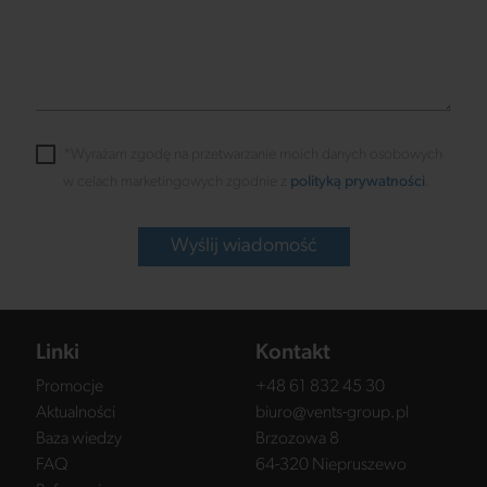
*Wyrażam zgodę na przetwarzanie moich danych osobowych
w celach marketingowych zgodnie z
polityką prywatności
.
Wyślij wiadomość
Linki
Kontakt
Promocje
+48 61 832 45 30
Aktualności
biuro@vents-group.pl
Baza wiedzy
Brzozowa 8
FAQ
64-320 Niepruszewo