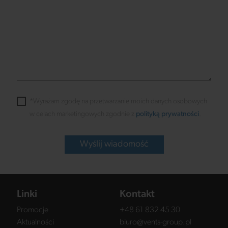
*Wyrażam zgodę na przetwarzanie moich danych osobowych
w celach marketingowych zgodnie z
polityką prywatności
.
Wyślij wiadomość
Linki
Kontakt
Promocje
+48 61 832 45 30
Aktualności
biuro@vents-group.pl