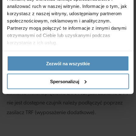
umożliwia ręczne włączenie/wy-łączenie instalacji
analizować ruch w naszej witrynie. Informacje o tym, jak
korzystasz z naszej witryny, udostępniamy partnerom
wentylacyjnej, gdy regulacja wydajności wentylacji
społecznościowym, reklamowym i analitycznym.
według emisji CO
nie jest wymagana.
2
Partnerzy mogą połączyć te informacje z innymi danymi
otrzymanymi od Ciebie lub uzyskanymi podczas
korzystania z ich usług.
Montaż i zasilanie
Zezwól na wszystkie
Spersonalizuj
Czujnik jest przeznaczony do montażu natynkowego.
Zasilanie niskonapięciowe 24 V AC. Jeśli zasilanie 24 V
nie jest dostępne czujnik należy podłączyć poprzez
zasilacz TRF (wyposażenie dodatkowe).