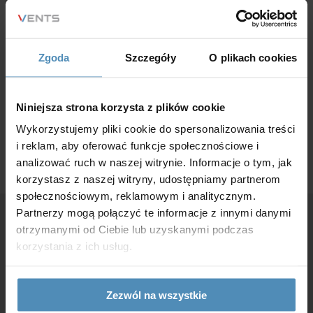
Panele sterowania A22/A22 WiFi są używane do
Zgoda
Szczegóły
O plikach cookies
sterowania przemysłowymi i domowymi centralami
nawiewno-wywiewnymi wyposażonymi w system
Niniejsza strona korzysta z plików cookie
automatyki A21.
Wykorzystujemy pliki cookie do spersonalizowania treści
i reklam, aby oferować funkcje społecznościowe i
analizować ruch w naszej witrynie. Informacje o tym, jak
korzystasz z naszej witryny, udostępniamy partnerom
społecznościowym, reklamowym i analitycznym.
Partnerzy mogą połączyć te informacje z innymi danymi
otrzymanymi od Ciebie lub uzyskanymi podczas
korzystania z ich usług.
Masz pytania?
Zezwól na wszystkie