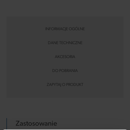
INFORMACJE OGÓLNE
DANE TECHNICZNE
AKCESORIA
DO POBRANIA
ZAPYTAJ O PRODUKT
Zastosowanie