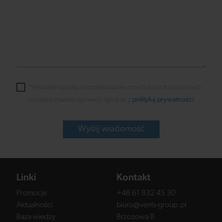
*Wyrażam zgodę na przetwarzanie moich danych osobowych
w celach marketingowych zgodnie z
polityką prywatności
.
Wyślij wiadomość
Linki
Kontakt
Promocje
+48 61 832 45 30
Aktualności
biuro@vents-group.pl
Baza wiedzy
Brzozowa 8