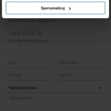
Jeśli masz jakiekolwiek pytania, uwagi lub sugestie,
chętnie Ci pomożemy. Wypełnij poniższy formularz
Spersonalizuj
kontaktowy, a postaramy się odpowiedzieć na Twoją
wiadomość jak najszybciej.
+48 61 832 45 30
biuro@vents-group.pl