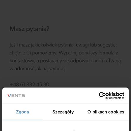
Masz pytania?
Jeśli masz jakiekolwiek pytania, uwagi lub sugestie,
chętnie Ci pomożemy. Wypełnij poniższy formularz
kontaktowy, a postaramy się odpowiedzieć na Twoją
wiadomość jak najszybciej.
+48 61 832 45 30
biuro@vents-group.pl
Zgoda
Szczegóły
O plikach cookies