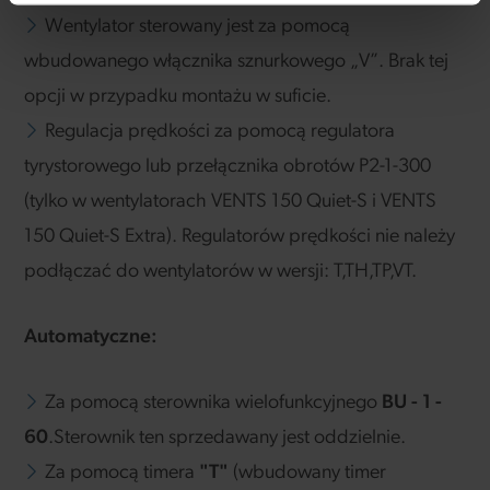
Wentylator sterowany jest za pomocą
wbudowanego włącznika sznurkowego „V”. Brak tej
opcji w przypadku montażu w suficie.
Regulacja prędkości za pomocą regulatora
tyrystorowego lub przełącznika obrotów P2-1-300
(tylko w wentylatorach VENTS 150 Quiet-S i VENTS
150 Quiet-S Extra). Regulatorów prędkości nie należy
podłączać do wentylatorów w wersji: T,TH,TP,VT.
Automatyczne:
Za pomocą sterownika wielofunkcyjnego
BU - 1 -
60
.Sterownik ten sprzedawany jest oddzielnie.
Za pomocą timera
"T"
(wbudowany timer