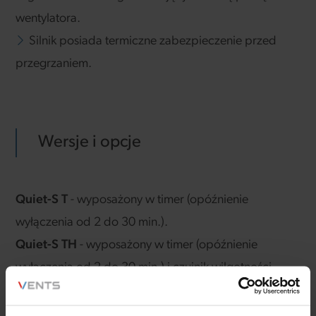
wentylatora.
Silnik posiada termiczne zabezpieczenie przed
przegrzaniem.
Wersje i opcje
Quiet-S T
- wyposażony w timer (opóźnienie
wyłączenia od 2 do 30 min.).
Quiet-S TH
- wyposażony w timer (opóźnienie
wyłączenia od 2 do 30 min.) i czujnik wilgotności
(próg działania 60-90% wilgotności względnej).
Quiet-S V
- wyposażony w wyłącznik sznurkowy.