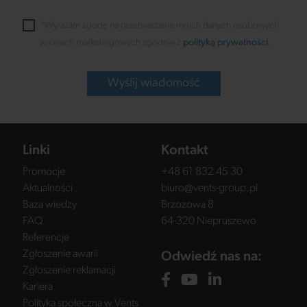
*Wyrażam zgodę na przetwarzanie moich danych osobowych
w celach marketingowych zgodnie z
polityką prywatności
.
Wyślij wiadomość
Linki
Kontakt
Promocje
+48 61 832 45 30
Aktualności
biuro@vents-group.pl
Baza wiedzy
Brzozowa 8
FAQ
64-320 Niepruszewo
Referencje
Zgłoszenie awarii
Odwiedź nas na:
Zgłoszenie reklamacji
Kariera
Polityka społeczna w Vents