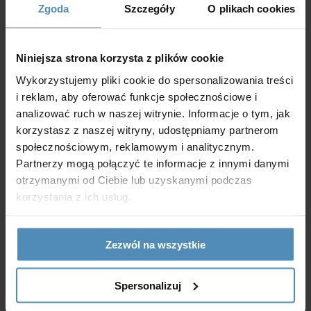
Zgoda
Szczegóły
O plikach cookies
Quiet-S VT
- wyposażony w wy-łącznik sznurkowy i
timer (opóźnienie wyłączenia od 2 do 30 min.).
Niniejsza strona korzysta z plików cookie
Quiet-S TP
- wyposażony w czujnik ruchu (strefa
Wykorzystujemy pliki cookie do spersonalizowania treści
działania czujnika od 1 do 4 m, kąt widzenia do 100°),
i reklam, aby oferować funkcje społecznościowe i
oraz w timer (opóźnienie wyłączenia od 2 do 30 min.).
analizować ruch w naszej witrynie. Informacje o tym, jak
korzystasz z naszej witryny, udostępniamy partnerom
społecznościowym, reklamowym i analitycznym.
Partnerzy mogą połączyć te informacje z innymi danymi
otrzymanymi od Ciebie lub uzyskanymi podczas
Sterowanie
korzystania z ich usług.
Ręczne:
Zezwól na wszystkie
Wentylator sterowany jest za pomocą pokojowego
Spersonalizuj
włącznika światła. Brak tegoż włącznika w zestawie.