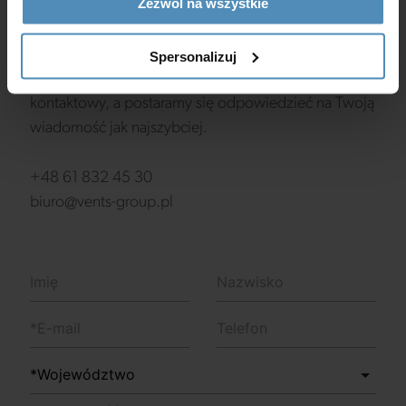
Zezwól na wszystkie
Masz pytania?
Jeśli masz jakiekolwiek pytania, uwagi lub sugestie,
Spersonalizuj
chętnie Ci pomożemy. Wypełnij poniższy formularz
kontaktowy, a postaramy się odpowiedzieć na Twoją
wiadomość jak najszybciej.
+48 61 832 45 30
biuro@vents-group.pl