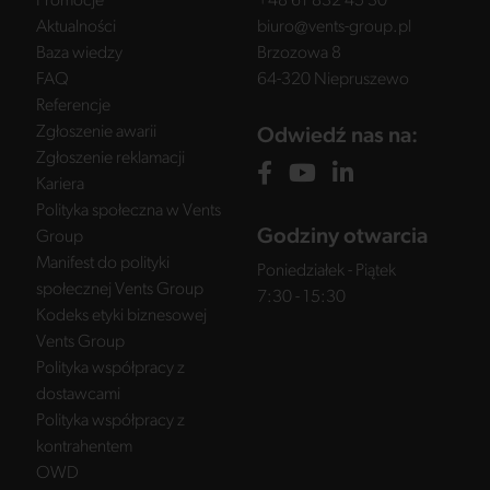
Promocje
+48 61 832 45 30
Aktualności
biuro@vents-group.pl
Baza wiedzy
Brzozowa 8
FAQ
64-320 Niepruszewo
Referencje
Zgłoszenie awarii
Odwiedź nas na:
Zgłoszenie reklamacji
Kariera
Polityka społeczna w Vents
Godziny otwarcia
Group
Manifest do polityki
Poniedziałek - Piątek
społecznej Vents Group
7:30 - 15:30
Kodeks etyki biznesowej
Vents Group
Polityka współpracy z
dostawcami
Polityka współpracy z
kontrahentem
OWD