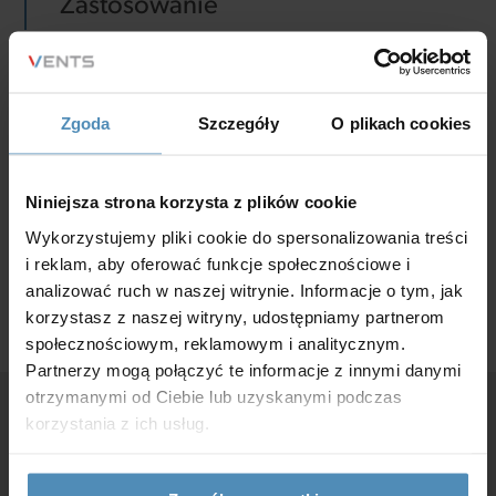
Zastosowanie
Płaski kanał wentylacyjny o długości 50, 100 lub 150
Zgoda
Szczegóły
O plikach cookies
cm do budowania systemów wentylacyjnych. Łatwy
montaż „na wcisk”, bez specjalistycznych narzędzi,
Niniejsza strona korzysta z plików cookie
nie wymaga spoiwa np. w postaci kleju, lekka
Wykorzystujemy pliki cookie do spersonalizowania treści
konstrukcja, estetyczny wygląd.
i reklam, aby oferować funkcje społecznościowe i
analizować ruch w naszej witrynie. Informacje o tym, jak
korzystasz z naszej witryny, udostępniamy partnerom
społecznościowym, reklamowym i analitycznym.
Partnerzy mogą połączyć te informacje z innymi danymi
otrzymanymi od Ciebie lub uzyskanymi podczas
korzystania z ich usług.