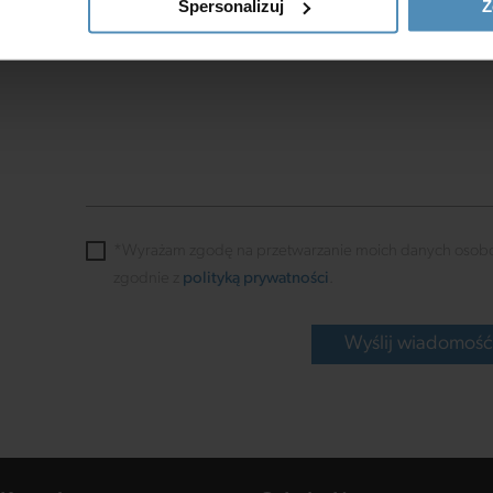
Spersonalizuj
Z
ość jak
*Wyrażam zgodę na przetwarzanie moich danych osob
zgodnie z
polityką prywatności
.
Wyślij wiadomoś