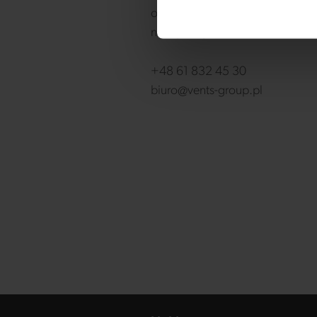
odpowiedzieć na Twoją wiadom
najszybciej.
+48 61 832 45 30
biuro@vents-group.pl