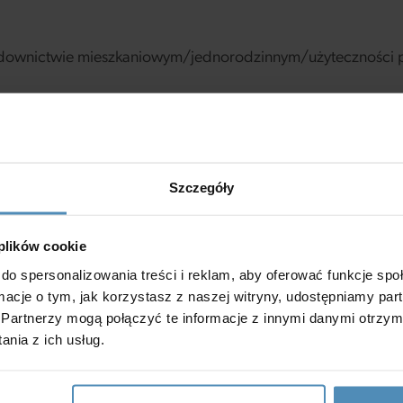
udownictwie mieszkaniowym/jednorodzinnym/użyteczności p
Szczegóły
 plików cookie
do spersonalizowania treści i reklam, aby oferować funkcje sp
ormacje o tym, jak korzystasz z naszej witryny, udostępniamy p
Partnerzy mogą połączyć te informacje z innymi danymi otrzym
 uwagi
nia z ich usług.
emy.