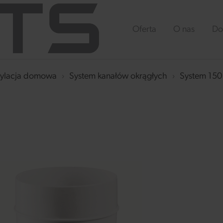
Oferta
O nas
Do
ylacja domowa
›
System kanałów okrągłych
›
System 15