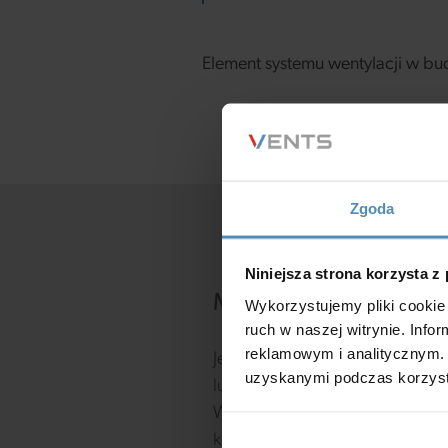
Element systemu wentylacji w b
Zgoda
Niniejsza strona korzysta z
Masz pytania?
Wykorzystujemy pliki cookie 
ruch w naszej witrynie. Inf
reklamowym i analitycznym. 
Jeśli masz jakiekolwiek pytania,
uzyskanymi podczas korzysta
lub sugestie, chętnie Ci pomoż
Wypełnij poniższy formularz
kontaktowy, a postaramy się