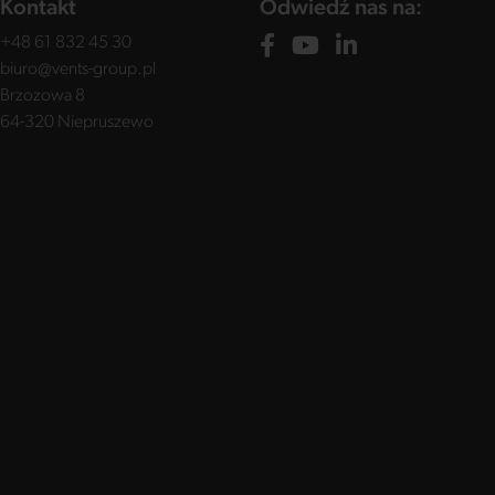
Kontakt
Odwiedź nas na:
+48 61 832 45 30
biuro@vents-group.pl
Brzozowa 8
64-320 Niepruszewo