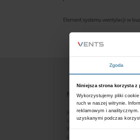
Element systemu wentylacji w b
Zgoda
Niniejsza strona korzysta z
Masz pytania?
Wykorzystujemy pliki cookie 
ruch w naszej witrynie. Inf
reklamowym i analitycznym. 
Jeśli masz jakiekolwiek pytania,
uzyskanymi podczas korzysta
lub sugestie, chętnie Ci pomoż
Wypełnij poniższy formularz
kontaktowy, a postaramy się