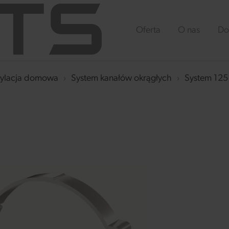
Oferta
O nas
Do
ylacja domowa
›
System kanałów okrągłych
›
System 12