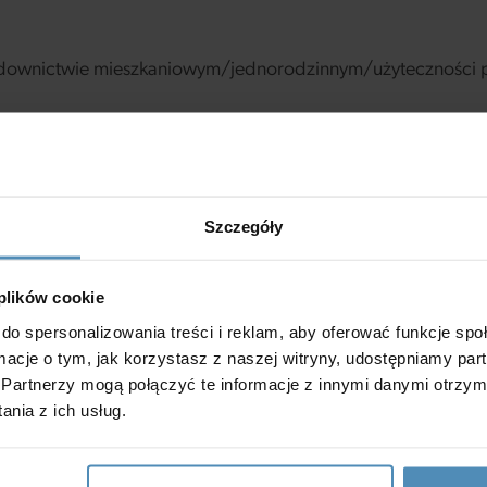
udownictwie mieszkaniowym/jednorodzinnym/użyteczności p
Szczegóły
 plików cookie
do spersonalizowania treści i reklam, aby oferować funkcje sp
ormacje o tym, jak korzystasz z naszej witryny, udostępniamy p
Partnerzy mogą połączyć te informacje z innymi danymi otrzym
 uwagi
nia z ich usług.
emy.