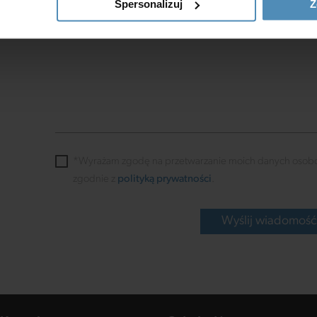
Spersonalizuj
Z
ość jak
*Wyrażam zgodę na przetwarzanie moich danych osob
zgodnie z
polityką prywatności
.
Wyślij wiadomoś