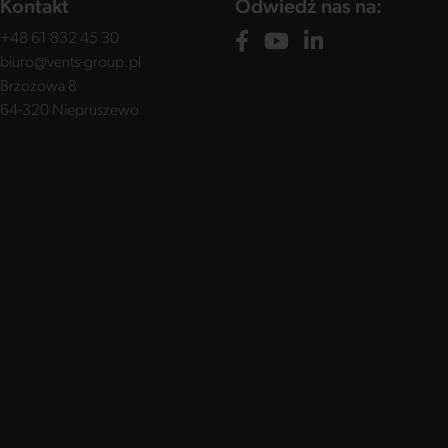
Kontakt
Odwiedź nas na:
+48 61 832 45 30
biuro@vents-group.pl
Brzozowa 8
64-320 Niepruszewo