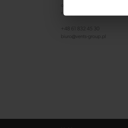
odpowiedzieć na Twoją wiadom
najszybciej.
+48 61 832 45 30
biuro@vents-group.pl