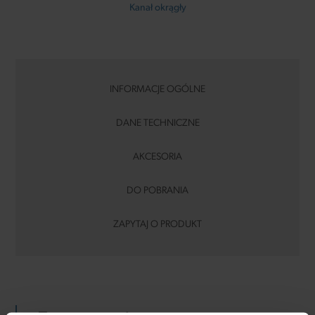
Kanał okrągły
INFORMACJE OGÓLNE
DANE TECHNICZNE
AKCESORIA
DO POBRANIA
ZAPYTAJ O PRODUKT