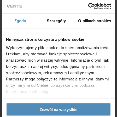
Zastosowanie
Zgoda
Szczegóły
O plikach cookies
Element systemu wentylacji w budownictwie
mieszkaniowym/jednorodzinnym/użyteczności
Niniejsza strona korzysta z plików cookie
publicznej.
Wykorzystujemy pliki cookie do spersonalizowania treści
i reklam, aby oferować funkcje społecznościowe i
analizować ruch w naszej witrynie. Informacje o tym, jak
korzystasz z naszej witryny, udostępniamy partnerom
społecznościowym, reklamowym i analitycznym.
Partnerzy mogą połączyć te informacje z innymi danymi
otrzymanymi od Ciebie lub uzyskanymi podczas
korzystania z ich usług.
Masz pytania?
Zezwól na wszystkie
Jeśli masz jakiekolwiek pytania, uwagi lub sugestie,