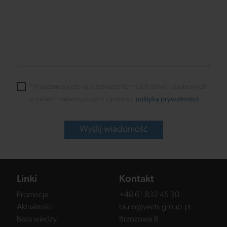
*Wyrażam zgodę na przetwarzanie moich danych osobowych
w celach marketingowych zgodnie z
polityką prywatności
.
Wyślij wiadomość
Linki
Kontakt
Promocje
+48 61 832 45 30
Aktualności
biuro@vents-group.pl
Baza wiedzy
Brzozowa 8