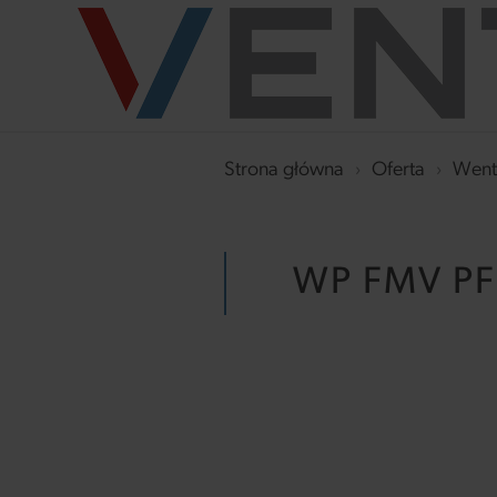
Strona główna
›
Oferta
›
Went
WP FMV PF