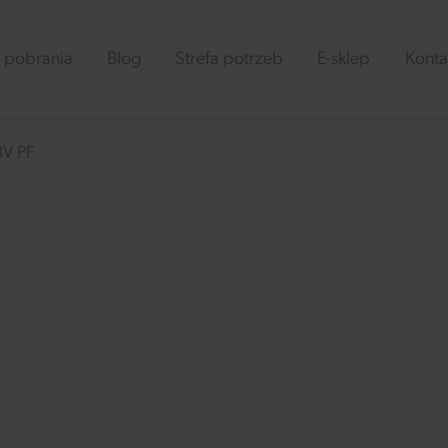
 pobrania
Blog
Strefa potrzeb
E-sklep
Konta
V PF