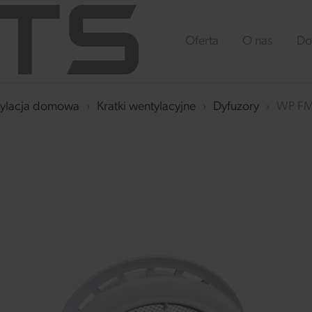
Oferta
O nas
Do
ylacja domowa
›
Kratki wentylacyjne
›
Dyfuzory
›
WP FM