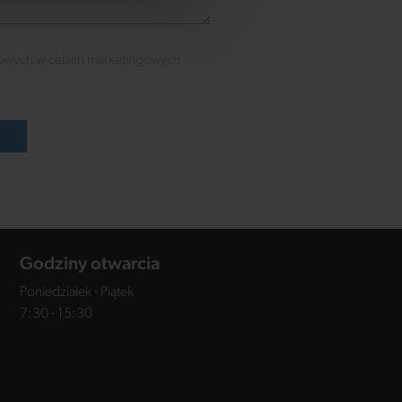
owych w celach marketingowych
ć
Godziny otwarcia
Poniedziałek - Piątek
7:30 - 15:30