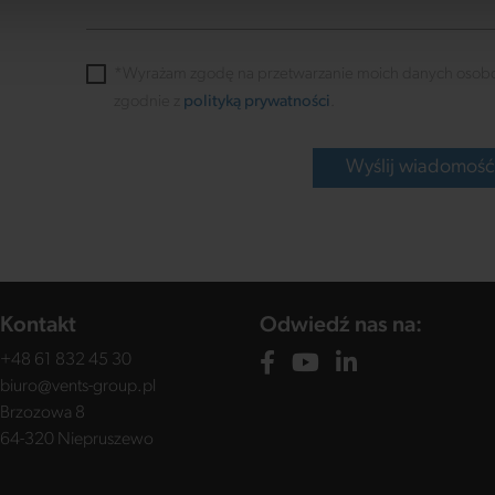
*Wyrażam zgodę na przetwarzanie moich danych osob
zgodnie z
polityką prywatności
.
Wyślij wiadomoś
Kontakt
Odwiedź nas na:
+48 61 832 45 30
biuro@vents-group.pl
Brzozowa 8
64-320 Niepruszewo