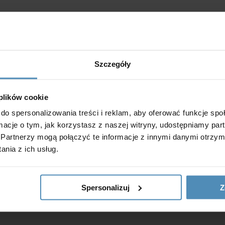
Szczegóły
 plików cookie
 uwagi
do spersonalizowania treści i reklam, aby oferować funkcje sp
emy.
ormacje o tym, jak korzystasz z naszej witryny, udostępniamy p
Partnerzy mogą połączyć te informacje z innymi danymi otrzym
nia z ich usług.
ość jak
Spersonalizuj
Z