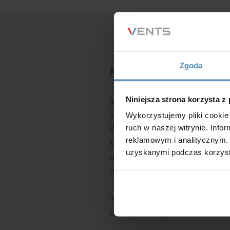
Zgoda
Masz pytania?
Niniejsza strona korzysta z
Jeśli masz jakiekolwiek pytania,
Wykorzystujemy pliki cookie 
lub sugestie, chętnie Ci pomoż
ruch w naszej witrynie. Inf
Wypełnij poniższy formularz
reklamowym i analitycznym. 
kontaktowy, a postaramy się
uzyskanymi podczas korzysta
odpowiedzieć na Twoją wiadom
najszybciej.
+48 61 832 45 30
biuro@vents-group.pl