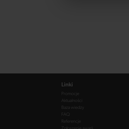
Linki
Promocje
Aktualności
Baza wiedzy
FAQ
Referencje
Zgłoszenie awarii