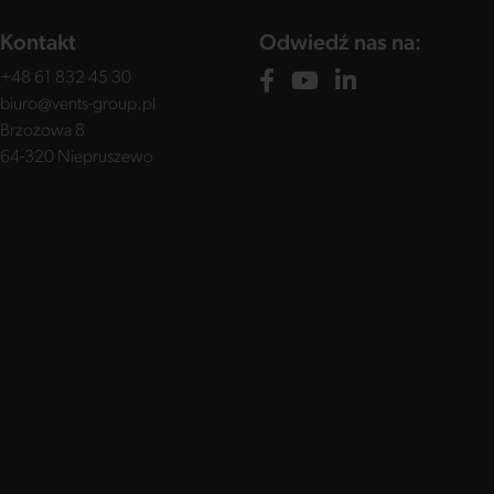
Kontakt
Odwiedź nas na:
+48 61 832 45 30
biuro@vents-group.pl
Brzozowa 8
64-320 Niepruszewo