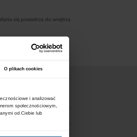
faniu się powietrza do wnętrza
O plikach cookies
ołecznościowe i analizować
artnerom społecznościowym,
anymi od Ciebie lub