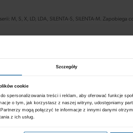
erii: M, S, X, LD, LDA, SILENTA-S, SILENTA-M. Zapobiega co
Szczegóły
 plików cookie
do spersonalizowania treści i reklam, aby oferować funkcje sp
ormacje o tym, jak korzystasz z naszej witryny, udostępniamy p
Partnerzy mogą połączyć te informacje z innymi danymi otrzym
 uwagi
nia z ich usług.
emy.