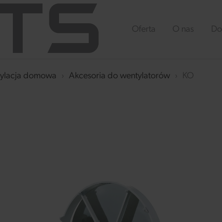
Oferta
O nas
Do
ylacja domowa
›
Akcesoria do wentylatorów
›
KO