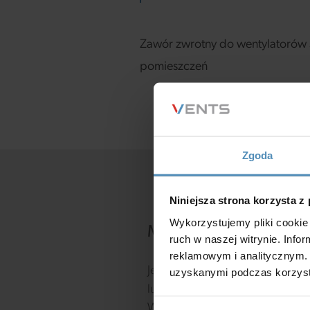
Zawór zwrotny do wentylatorów s
pomieszczeń
Zgoda
Niniejsza strona korzysta z
Wykorzystujemy pliki cookie 
Masz pytania?
ruch w naszej witrynie. Inf
reklamowym i analitycznym. 
Jeśli masz jakiekolwiek pytania,
uzyskanymi podczas korzysta
lub sugestie, chętnie Ci pomoż
Wypełnij poniższy formularz