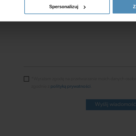
Spersonalizuj
Z
ość jak
*Wyrażam zgodę na przetwarzanie moich danych osob
zgodnie z
polityką prywatności
.
Wyślij wiadomoś