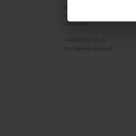
kontaktowy, a postaramy się
odpowiedzieć na Twoją wiadom
najszybciej.
+48 61 832 45 30
biuro@vents-group.pl