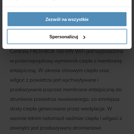
powietrza wywiewanego ogrzewa wymiennik
ciepła, który zgromadzone ciepło oddaje
Zezwól na wszystkie
zimnemu, świeżemu powietrzu nawiewanemu,
zmniejszając straty ciepła generowane przez
Spersonalizuj
wentylacje.
Centrala FRESHBOX 100 ERV WiFi jest wyposażona
w przeciwprądowy wymiennik ciepła z membraną
entalpiczną. W okresie zimowym ciepło oraz
wilgoć z powietrza jest wychwytywane i
przekazywane poprzez membrane entalpiczną do
strumienia powietrza nawiewanego, co zmniejsza
straty ciepła generowane przez wentylacje. W
sezonie letnim natomiast nadmiar ciepła i wilgoci z
zewnątrz jest przekazywany stromieniowi