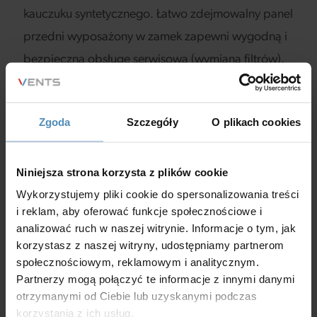
kauczuku syntetycznego. Łatwo zdejmowalny panel
przedni wyposażony w zamek zapewni wygodną i
bezpieczną obsługę serwisową (wymiana filtrów).
FILTRY
Filtry kasetowe o klasie filtracji G4 i F8 zapewniają
Zgoda
Szczegóły
O plikach cookies
skuteczne oczyszczanie powietrza nawiewanego.
Filtr kasetowy G4 zapewnia filtrację powietrza
Niniejsza strona korzysta z plików cookie
wywiewanego.
Wykorzystujemy pliki cookie do spersonalizowania treści
i reklam, aby oferować funkcje społecznościowe i
WYMIENNIK CIEPŁA
analizować ruch w naszej witrynie. Informacje o tym, jak
korzystasz z naszej witryny, udostępniamy partnerom
Centrala FRESHBOX 100 WiFi jest wyposażona w
społecznościowym, reklamowym i analitycznym.
przeciwprądowy wymiennik ciepła wykonany z
Partnerzy mogą połączyć te informacje z innymi danymi
polistyrenu. W sezonie zimowym ciepło z
otrzymanymi od Ciebie lub uzyskanymi podczas
korzystania z ich usług.