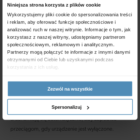
Obudowa wykonana z wysokiej jakości stali z
Niniejsza strona korzysta z plików cookie
Wykorzystujemy pliki cookie do spersonalizowania treści
powłoką polimerową z wewnętrzną warstwą
i reklam, aby oferować funkcje społecznościowe i
izolacji cieplnej i akustycznej z wełny mineralnej.
analizować ruch w naszej witrynie. Informacje o tym, jak
korzystasz z naszej witryny, udostępniamy partnerom
BY-PASS
społecznościowym, reklamowym i analitycznym.
Centrale są wyposażone w by- pass do naturalnego
Partnerzy mogą połączyć te informacje z innymi danymi
otrzymanymi od Ciebie lub uzyskanymi podczas
chłodzenia w okresie letnim (nawiewanie świeżego
korzystania z ich usług.
powietrza z pominięciem procesu wymiany ciepła).
Zezwól na wszystkie
PRZEPUSTNICE
Urządzenie jest wyposażone w przepustnice
Spersonalizuj
powietrza nawiewanego i wywiewanego, które
uruchamiają się automatycznie, aby zapobiec
przeciągom, gdy urządzenie jest wyłączone.