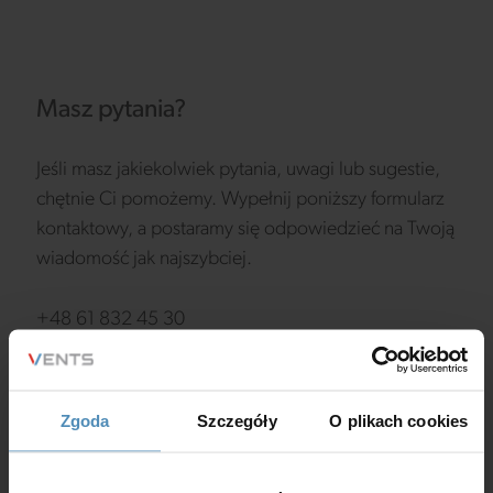
Masz pytania?
Jeśli masz jakiekolwiek pytania, uwagi lub sugestie,
chętnie Ci pomożemy. Wypełnij poniższy formularz
kontaktowy, a postaramy się odpowiedzieć na Twoją
wiadomość jak najszybciej.
+48 61 832 45 30
biuro@vents-group.pl
Zgoda
Szczegóły
O plikach cookies