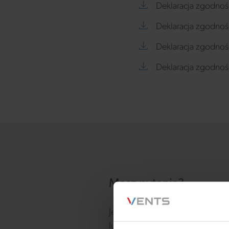
Deklaracja zgodnoś
Deklaracja zgodnoś
Deklaracja zgodno
Deklaracja zgodno
Masz pytania?
Jeśli masz jakiekolwiek pytania,
lub sugestie, chętnie Ci pomoż