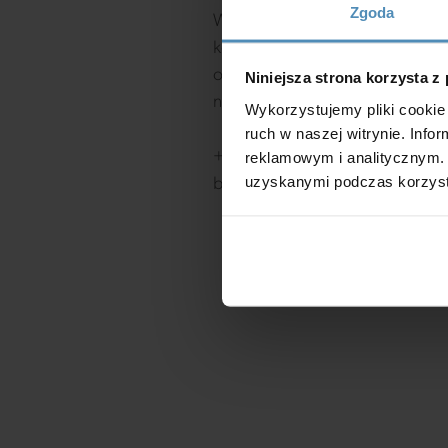
Zgoda
Wypełnij poniższy formularz
kontaktowy, a postaramy się
odpowiedzieć na Twoją wiadom
Niniejsza strona korzysta z
najszybciej.
Wykorzystujemy pliki cookie 
ruch w naszej witrynie. Inf
+48 61 832 45 30
reklamowym i analitycznym. 
uzyskanymi podczas korzysta
biuro@vents-group.pl