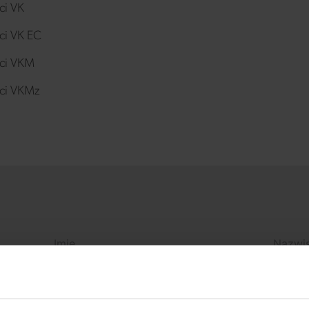
ci VK
ci VK EC
ści VKM
ści VKMz
 uwagi
emy.