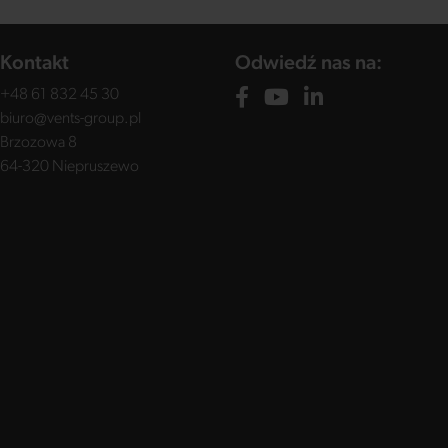
Kontakt
Odwiedź nas na:
+48 61 832 45 30
biuro@vents-group.pl
Brzozowa 8
64-320 Niepruszewo