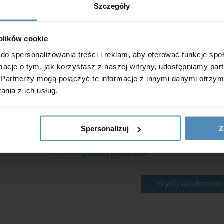
Szczegóły
ość jak
 plików cookie
do spersonalizowania treści i reklam, aby oferować funkcje sp
ormacje o tym, jak korzystasz z naszej witryny, udostępniamy p
Partnerzy mogą połączyć te informacje z innymi danymi otrzym
nia z ich usług.
Spersonalizuj
Z
*Wyrażam zgodę na przetwarzanie moich danych osob
zgodnie z
polityką prywatności
.
Wyślij wiadomoś