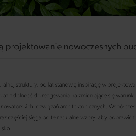
irują projektowanie nowoczesnych 
aturalnej struktury, od lat stanowią inspirację w projek
ł oraz zdolność do reagowania na zmieniające się warunki
nowatorskich rozwiązań architektonicznych. Współczesn
z częściej sięga po te naturalne wzory, aby poprawić 
isko.