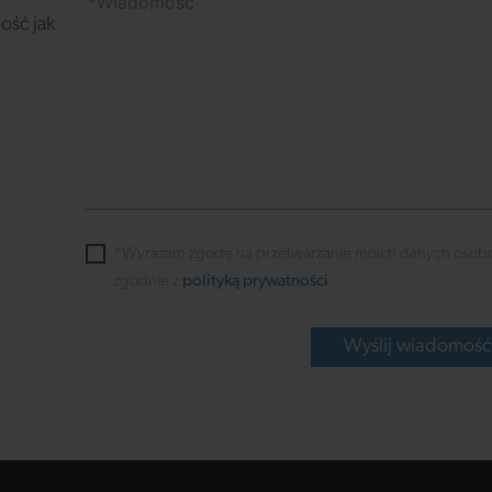
ość jak
*Wyrażam zgodę na przetwarzanie moich danych osob
zgodnie z
polityką prywatności
.
Wyślij wiadomoś