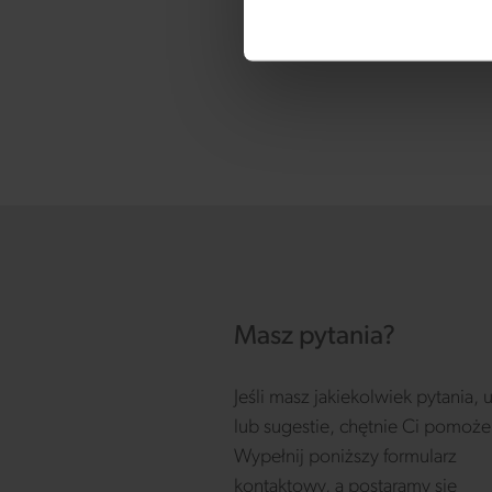
Masz pytania?
Jeśli masz jakiekolwiek pytania,
lub sugestie, chętnie Ci pomoż
Wypełnij poniższy formularz
kontaktowy, a postaramy się