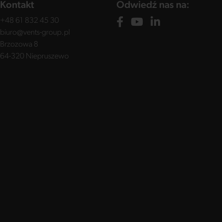
Kontakt
Odwiedź nas na:
+48 61 832 45 30
biuro@vents-group.pl
Brzozowa 8
64-320 Niepruszewo