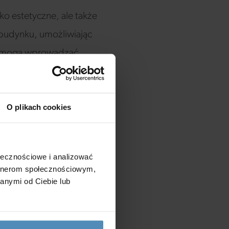
lko estetyczne, ale także
 budynku, umożliwiając
ady mogą wprowadzać
enia. To rozwiązanie
rowadzi do oszczędności
O plikach cookies
budynki, które są bardziej
asady, rośnie także
ołecznościowe i analizować
artnerom społecznościowym,
ie z myślą o naturze nie
anymi od Ciebie lub
re są mniej obciążające dla