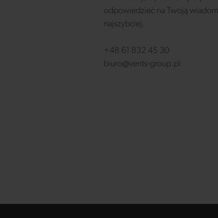
odpowiedzieć na Twoją wiadom
najszybciej.
+48 61 832 45 30
biuro@vents-group.pl