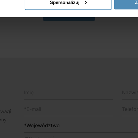
Spersonalizuj
Z
Wróć do bloga
 uwagi
emy.