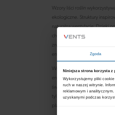
Wzory liści roślin wykorzystywa
ekologiczne. Struktury inspir
naturalną wentylację. Dzięki 
chłodniejsze powietrze do wn
znacząco zmniejsza zapotrzeb
Zgoda
energii i obniżenia emisji gazó
Współczesne technologie pozwal
Niniejsza strona korzysta z
energooszczędne i przyjazne dl
Wykorzystujemy pliki cookie 
ruch w naszej witrynie. Inf
świadomość ekologiczna wśród
reklamowym i analitycznym. 
tylko poprawia jakość życia, 
uzyskanymi podczas korzysta
planety.