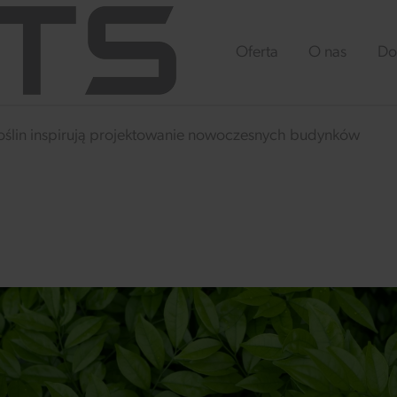
Oferta
O nas
Do
 roślin inspirują projektowanie nowoczesnych budynków