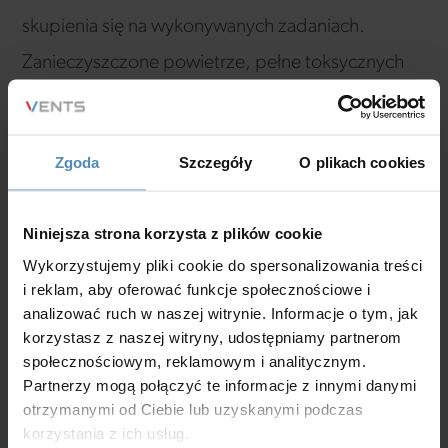
skupienia się na wykonywanych zadaniach.
Zanieczyszczone powietrze, pełne toksycznych
substancji, może prowadzić do ciągłego uczucia
zmęczenia i dezorientacji. Aby zwiększyć
Zgoda
Szczegóły
O plikach cookies
wydajność w pracy, szczególnie w przypadku
Home Office, istotne jest, aby pracownik
Niniejsza strona korzysta z plików cookie
samodzielnie zadbał o swoje otoczenie.
Wykorzystujemy pliki cookie do spersonalizowania treści
i reklam, aby oferować funkcje społecznościowe i
Domy przyszłości: Smart Home
analizować ruch w naszej witrynie. Informacje o tym, jak
korzystasz z naszej witryny, udostępniamy partnerom
społecznościowym, reklamowym i analitycznym.
Dbanie o komfortowe otoczenie ma ogromne
Partnerzy mogą połączyć te informacje z innymi danymi
otrzymanymi od Ciebie lub uzyskanymi podczas
znaczenie, szczególnie gdy pracujemy w zaciszu
korzystania z ich usług.