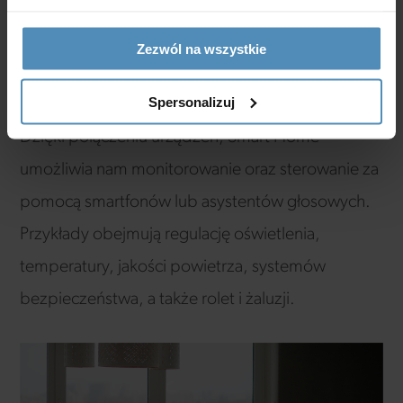
naszego domu. Smart Home, to innowacyjne
podejście do zarządzania i kontrolowania różnych
Zezwól na wszystkie
aspektów naszego codziennego życia przy
Spersonalizuj
wykorzystaniu zaawansowanych technologii.
Dzięki połączeniu urządzeń, Smart Home
umożliwia nam monitorowanie oraz sterowanie za
pomocą smartfonów lub asystentów głosowych.
Przykłady obejmują regulację oświetlenia,
temperatury, jakości powietrza, systemów
bezpieczeństwa, a także rolet i żaluzji.