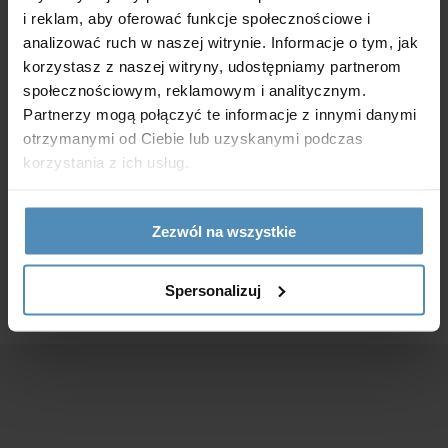
środowiska.
i reklam, aby oferować funkcje społecznościowe i
analizować ruch w naszej witrynie. Informacje o tym, jak
Dzięki tym działaniom obywatele UE mogą żyć w
korzystasz z naszej witryny, udostępniamy partnerom
społecznościowym, reklamowym i analitycznym.
sposób bardziej zrównoważony, chroniąc
Partnerzy mogą połączyć te informacje z innymi danymi
środowisko i przyszłe pokolenia.
otrzymanymi od Ciebie lub uzyskanymi podczas
korzystania z ich usług.
Wróć do bloga
Zezwól na wszystkie
Spersonalizuj