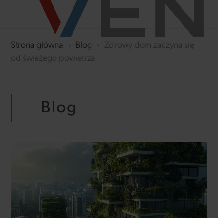
Strona główna
›
Blog
›
Zdrowy dom zaczyna się
od świeżego powietrza
Blog