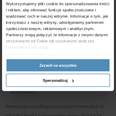
Wykorzystujemy pliki cookie do spersonalizowania treści
Warto wiedzieć
i reklam, aby oferować funkcje społecznościowe i
analizować ruch w naszej witrynie. Informacje o tym, jak
korzystasz z naszej witryny, udostępniamy partnerom
filtry odgrywają kluczową rolę w procesie
społecznościowym, reklamowym i analitycznym.
oczyszczania powietrza z zanieczyszczeń.
Partnerzy mogą połączyć te informacje z innymi danymi
otrzymanymi od Ciebie lub uzyskanymi podczas
Regularna wymiana pozwala utrzymać ich
korzystania z ich usług.
wysoką skuteczność.
Przestarzałe, niesprawne systemy mogą
Zezwól na wszystkie
prowadzić do gromadzenia się szkodliwych
Spersonalizuj
substancji. Regularnie dokonuj przeglądów i
konserwacji.
Inwestycja w profesjonalny system wentylacji to
nie tylko troska o środowisko pracy, lecz także