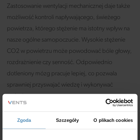
Zastosowanie wentylacji mechanicznej daje także
możliwość kontroli napływającego, świeżego
powietrza, którego stężenie ma istotny wpływ na
nasze ogólne samopoczucie. Wysokie stężenie
CO2 w powietrzu może powodować bóle głowy,
rozdrażnienie czy senność. Odpowiednio
dotleniony mózg pracuje lepiej, co pozwala
sprawniej przyswajać wiedzę i wykonywać
zadania.
Dodatkowo, brak konieczności otwierania okien
Zgoda
Szczegóły
O plikach cookies
eliminuje możliwość wtargnięcia nieproszonych
owadów czy pająków. Ten aspekt jest szczególnie