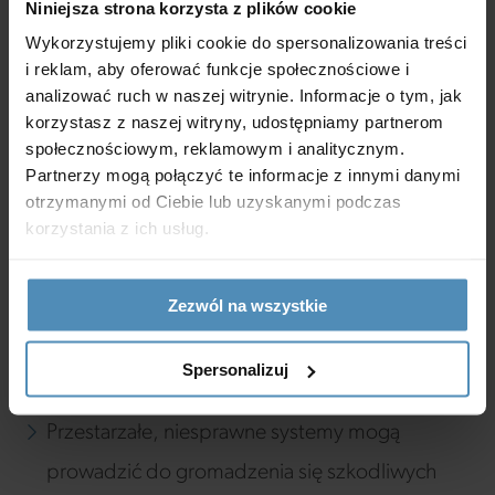
Niniejsza strona korzysta z plików cookie
ważny w przypadku uczulenia na jad pszczeli lub
Wykorzystujemy pliki cookie do spersonalizowania treści
ukąszenie szerszenia, zwłaszcza przy lokalizacji
i reklam, aby oferować funkcje społecznościowe i
analizować ruch w naszej witrynie. Informacje o tym, jak
domu na terenach wiejskich.
korzystasz z naszej witryny, udostępniamy partnerom
społecznościowym, reklamowym i analitycznym.
Partnerzy mogą połączyć te informacje z innymi danymi
Warto wiedzieć
otrzymanymi od Ciebie lub uzyskanymi podczas
korzystania z ich usług.
filtry odgrywają kluczową rolę w procesie
oczyszczania powietrza z zanieczyszczeń.
Zezwól na wszystkie
Regularna wymiana pozwala utrzymać ich
Spersonalizuj
wysoką skuteczność.
Przestarzałe, niesprawne systemy mogą
prowadzić do gromadzenia się szkodliwych