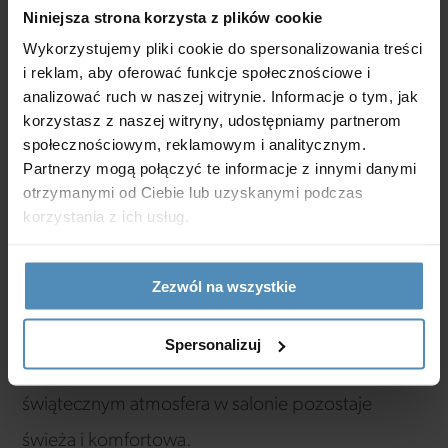
Niniejsza strona korzysta z plików cookie
Dodatkowo, dzięki cichej pracy (od 12-15 dB) i
Wykorzystujemy pliki cookie do spersonalizowania treści
łatwemu montażowi, Freshpoint idealnie
i reklam, aby oferować funkcje społecznościowe i
sprawdza się w kosmetycznych przestrzeniach,
analizować ruch w naszej witrynie. Informacje o tym, jak
korzystasz z naszej witryny, udostępniamy partnerom
gdzie komfort i cisza mają duże znaczenie.
społecznościowym, reklamowym i analitycznym.
Partnerzy mogą połączyć te informacje z innymi danymi
Inwestując w rekuperację Freshpoint, salony
otrzymanymi od Ciebie lub uzyskanymi podczas
korzystania z ich usług.
kosmetyczne podnoszą standard usług,
poprawiają zdrowie i samopoczucie pracowników
Zezwól na wszystkie
i klientów, a także optymalizują koszty
eksploatacji. To rozwiązanie, które sprawia, że
Spersonalizuj
nawet w najbardziej intensywnym sezonie
świątecznym atmosfera w salonie pozostaje
świeża i komfortowa.