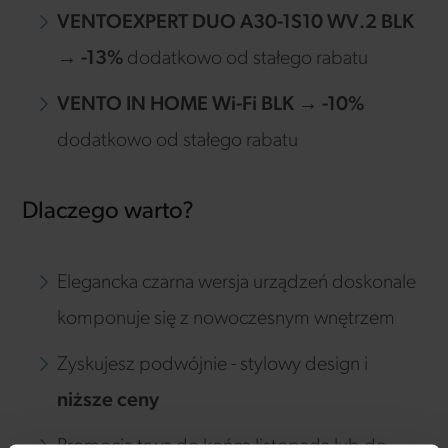
VENTOEXPERT DUO A30-1S10 WV.2 BLK
→
-13%
dodatkowo od stałego rabatu
VENTO IN HOME Wi-Fi BLK
→
-10%
dodatkowo od stałego rabatu
Dlaczego warto?
Elegancka czarna wersja urządzeń doskonale
komponuje się z nowoczesnym wnętrzem
Zyskujesz podwójnie - stylowy design i
niższe ceny
Promocja trwa do końca listopada lub do