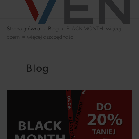
Strona główna
›
Blog
›
BLACK MONTH: więcej
czerni = więcej oszczędności
Blog