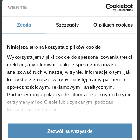
wyczerpania zapasów
Zgoda
Szczegóły
O plikach cookies
Nie przegap okazji!
Niniejsza strona korzysta z plików cookie
Zamów swój czarny rekuperator ścienny już dziś i
Wykorzystujemy pliki cookie do spersonalizowania treści
i reklam, aby oferować funkcje społecznościowe i
ciesz się świeżym powietrzem w wyjątkowym
analizować ruch w naszej witrynie. Informacje o tym, jak
stylu.
korzystasz z naszej witryny, udostępniamy partnerom
społecznościowym, reklamowym i analitycznym.
Partnerzy mogą połączyć te informacje z innymi danymi
Skontaktuj się z nami:
otrzymanymi od Ciebie lub uzyskanymi podczas
Włodzimierz Kwasiński
korzystania z ich usług.
Product Manager Wentylacji Decentralnej
+48 692 032 148
Zezwól na wszystkie