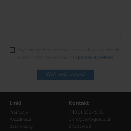
*Wyrażam zgodę na przetwarzanie moich danych osobowych
w celach marketingowych zgodnie z
polityką prywatności
.
Wyślij wiadomość
Linki
Kontakt
Promocje
+48 61 832 45 30
Aktualności
biuro@vents-group.pl
Baza wiedzy
Brzozowa 8