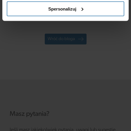
w.kwasinski@vents-group.pl
Spersonalizuj
Regulamin promocji ›
Wróć do bloga
Masz pytania?
Jeśli masz jakiekolwiek pytania, uwagi lub sugestie,