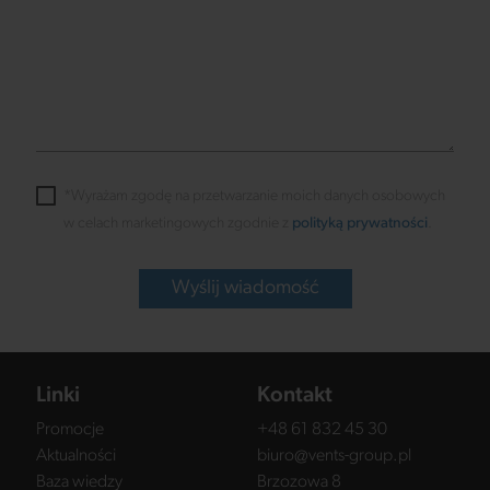
*Wyrażam zgodę na przetwarzanie moich danych osobowych
w celach marketingowych zgodnie z
polityką prywatności
.
Wyślij wiadomość
Linki
Kontakt
Promocje
+48 61 832 45 30
Aktualności
biuro@vents-group.pl
Baza wiedzy
Brzozowa 8