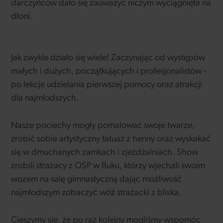
darczyńców dało się zauważyć niczym wyciągnięte na
dłoni.
Jak zwykle działo się wiele! Zaczynając od występów
małych i dużych, początkujących i profesjonalistów -
po lekcje udzielania pierwszej pomocy oraz atrakcji
dla najmłodszych.
Nasze pociechy mogły pomalować swoje twarze,
zrobić sobie artystyczny tatuaż z henny oraz wyskakać
się w dmuchanych zamkach i zjeżdżalniach. Show
zrobili strażacy z OSP w Buku, którzy wjechali swoim
wozem na salę gimnastyczną dając możliwość
najmłodszym zobaczyć wóź strażacki z bliska.
Cieszymy się, że po raz kolejny mogliśmy wspomóc