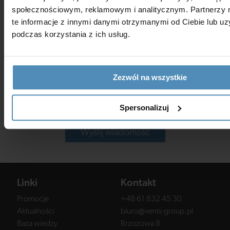
społecznościowym, reklamowym i analitycznym. Partnerzy
te informacje z innymi danymi otrzymanymi od Ciebie lub u
podczas korzystania z ich usług.
Zezwól na wszystkie
*Wyrażam zgodę na przetwarzanie moich danych osobowych
w celach marketingowych zgodnie z
polityką prywatności
.
Spersonalizuj
Wyślij wiadomość
Linki
Kontakt
Promocje
+48 61 832 45 30
Aktualności
biuro@vents-group.pl
Baza wiedzy
Brzozowa 8