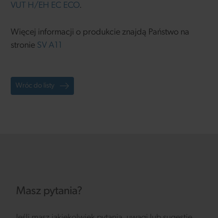
VUT H/EH EC ECO
.
Więcej informacji o produkcie znajdą Państwo na
stronie
SV A11
Wróc do listy
Masz pytania?
Jeśli masz jakiekolwiek pytania, uwagi lub sugestie,