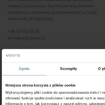
chętnie Ci pomożemy. Wypełnij poniższy formularz
kontaktowy, a postaramy się odpowiedzieć na Twoją
wiadomość jak najszybciej.
+48 61 832 45 30
biuro@vents-group.pl
Zgoda
Szczegóły
O p
Niniejsza strona korzysta z plików cookie
Wykorzystujemy pliki cookie do spersonalizowania treści i r
oferować funkcje społecznościowe i analizować ruch w nasze
Informacje o tym, jak korzystasz z naszej witryny, udostęp