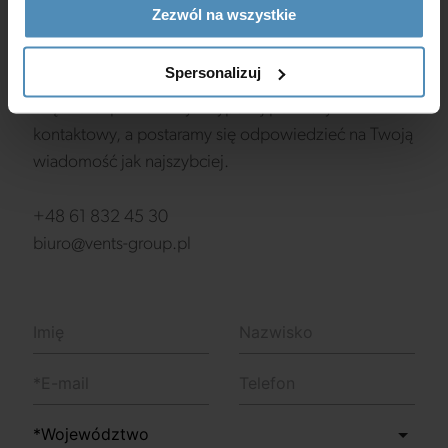
Zezwól na wszystkie
Masz pytania?
Spersonalizuj
Jeśli masz jakiekolwiek pytania, uwagi lub sugestie,
chętnie Ci pomożemy. Wypełnij poniższy formularz
kontaktowy, a postaramy się odpowiedzieć na Twoją
wiadomość jak najszybciej.
+48 61 832 45 30
biuro@vents-group.pl