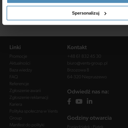
w celach marketingowych zgodnie z
polityką prywatności
.
Spersonalizuj
Wyślij wiadomość
Linki
Kontakt
Promocje
+48 61 832 45 30
Aktualności
biuro@vents-group.pl
Baza wiedzy
Brzozowa 8
FAQ
64-320 Niepruszewo
Referencje
Zgłoszenie awarii
Odwiedź nas na:
Zgłoszenie reklamacji
Kariera
Polityka społeczna w Vents
Godziny otwarcia
Group
Manifest do polityki
Poniedziałek - Piątek