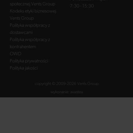
społecznej Vents Group
7:30 - 15:30
Kodeks etyki biznesowej
Vents Group
Polityka współpracy z
dostawcami
Polityka współpracy z
kontrahentem
OWD
Polityka prywatności
Polityka jakości
copyright © 2009-2026 Vents Group
wykonanie:
avantea